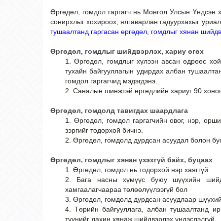
Өргөдөл, гомдол гаргагч нь Монгол Улсын Үндсэн х
сонирхлыг хохироох, ялгаварлан гадуурхахыг уриа
тушаалтанд гаргасан өргөдөл, гомдлыг хянан шийдв
Өргөдөл, гомдлыг шийдвэрлэх, хариу өгөх
1. Өргөдөл, гомдлыг хүлээн авсан өдрөөс хо
тухайн байгууллагын удирдах албан тушаалтан
гомдол гаргагчид мэдэгдэнэ.
2. Саналын шинжтэй өргөдлийн хариуг 90 хоног
Өргөдөл, гомдолд тавигдах шаардлага
1. Өргөдөл, гомдол гаргагчийн овог, нэр, орш
зэргийг тодорхой бичнэ.
2. Өргөдөл, гомдолд дурдсан асуудал болон бу
Өргөдөл, гомдлыг хянан үзэхгүй байх, буцаах
1. Өргөдөл, гомдол нь тодорхой нэр хаяггүй
2. Бага насны хүмүүс буюу шүүхийн шийдв
хамгаалагчаараа төлөөлүүлээгүй бол
3. Өргөдөл, гомдолд дурдсан асуудлаар шүүхи
4. Төрийн байгууллага, албан тушаалтанд ир
түүнийг дахин хянаж шийдвэрлэх үндэслэлгүй