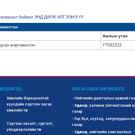
л, талархал байвал ЭНД ДАРЖ ИЛГЭЭНЭ ҮҮ.
 ажилтан
Ажлын утас
уцсан мэргэжилтэн
77032222
АЙГУУЛЛАГУУД
ХНХЯ-НЫ САЛБАР БАЙГУУЛЛАГУУД
Хөгжлийн бэрхшээлтэй
- Нийгмийн даатгалын ерөнхий га
хүүхдийн сэргээн засах
- Хөдөлмөр, халамж үйлчилгээний е
хөгжлийн төв
газар
- Гэр бүл, хүүхэд, залуучуудын хө
Сэргээн засалт, сургалт,
газар
үйлдвэрлэлийн төв
- Хөдөлмөр, нийгмийн хамгааллын