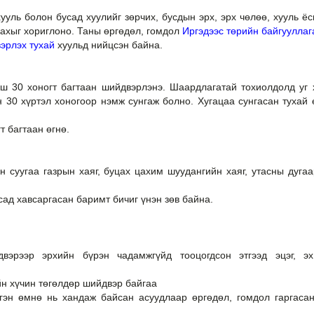
ууль болон бусад хуулийг зөрчих, бусдын эрх, эрх чөлөө, хууль ё
лахыг хориглоно. Таны өргөдөл, гомдол
Иргэдээс төрийн байгууллаг
эрлэх тухай
хуульд нийцсэн байна.
йш 30 хоногт багтаан шийдвэрлэнэ. Шаардлагатай тохиолдолд уг 
 30 хүртэл хоногоор нэмж сунгаж болно. Хугацаа сунгасан тухай 
т багтаан өгнө.
ин суугаа газрын хаяг, буцах цахим шуудангийн хаяг, утасны дугаа
сад хавсаргасан баримт бичиг үнэн зөв байна.
эрээр эрхийн бүрэн чадамжгүйд тооцогдсон этгээд эцэг, эх
йн хүчин төгөлдөр шийдвэр байгаа
гэн өмнө нь хандаж байсан асуудлаар өргөдөл, гомдол гаргаса