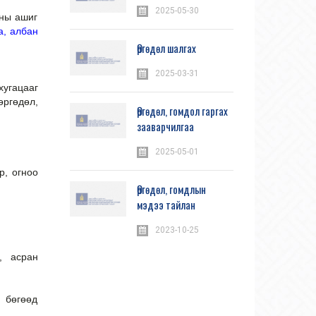
2025-05-30
сны ашиг
а, албан
Өргөдөл шалгах
2025-03-31
хугацааг
өргөдөл,
Өргөдөл, гомдол гаргах
зааварчилгаа
2025-05-01
р, огноо
Өргөдөл, гомдлын
мэдээ тайлан
2023-10-25
, асран
н бөгөөд