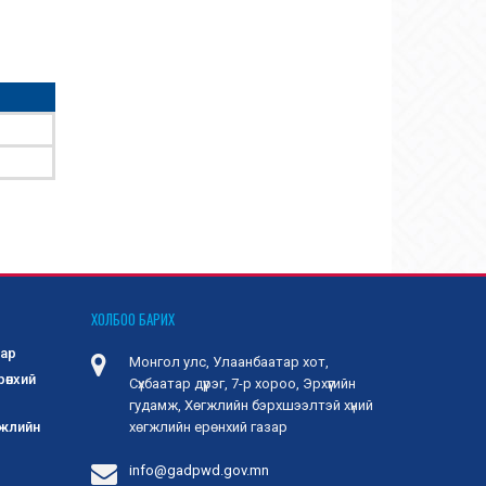
ХОЛБОО БАРИХ
зар
Монгол улс, Улаанбаатар хот,
рөнхий
Сүхбаатар дүүрэг, 7-р хороо, Эрхүүгийн
гудамж, Хөгжлийн бэрхшээлтэй хүний
гжлийн
хөгжлийн ерөнхий газар
info@gadpwd.gov.mn