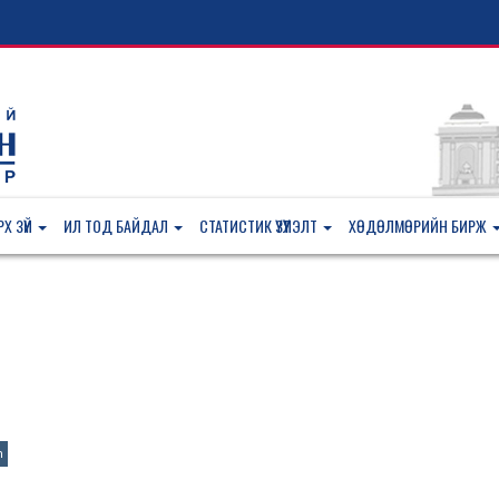
Х ЗҮЙ
ИЛ ТОД БАЙДАЛ
СТАТИСТИК ҮЗҮҮЛЭЛТ
ХӨДӨЛМӨРИЙН БИРЖ
а
n