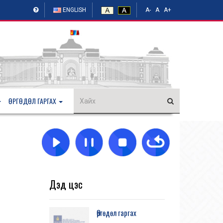
ENGLISH
A-
A
A+
ӨРГӨДӨЛ ГАРГАХ
Дэд цэс
Өргөдөл гаргах