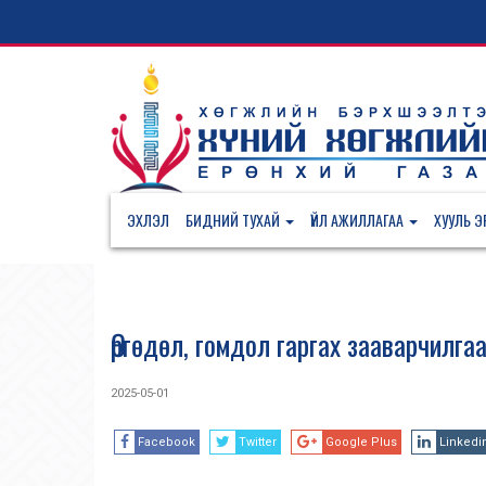
ЭХЛЭЛ
БИДНИЙ ТУХАЙ
ҮЙЛ АЖИЛЛАГАА
ХУУЛЬ ЭР
Өргөдөл, гомдол гаргах зааварчилга
2025-05-01
Facebook
Twitter
Google Plus
Linkedi