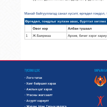
Манай байгууллагад санал хүсэлт, өргөдөл гомдо
Өргөдөл, гомдлыг хүлээн авах, бүртгэл хөтлөх
Овог нэр
Албан тушаал
1
Ж.Баярмаа
Архив, бичиг хэрэг хари
ТУСЛАХ ЦЭС
ХАРЬЯА Б
- Лого татах
- Хаяг байршил харах
- Ажлын цаг харах
- Утасны жагсаалт
- Асуулт хариулт
- Журам, Ном, Гарын авлага