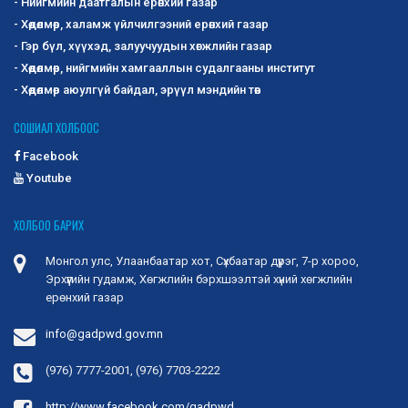
- Нийгмийн даатгалын ерөнхий газар
- Хөдөлмөр, халамж үйлчилгээний ерөнхий газар
- Гэр бүл, хүүхэд, залуучуудын хөгжлийн газар
- Хөдөлмөр, нийгмийн хамгааллын судалгааны институт
- Хөдөлмөр аюулгүй байдал, эрүүл мэндийн төв
СОШИАЛ ХОЛБООС
Facebook
Youtube
ХОЛБОО БАРИХ
Монгол улс, Улаанбаатар хот, Сүхбаатар дүүрэг, 7-р хороо,
Эрхүүгийн гудамж, Хөгжлийн бэрхшээлтэй хүний хөгжлийн
ерөнхий газар
info@gadpwd.gov.mn
(976) 7777-2001, (976) 7703-2222
http://www.facebook.com/gadpwd