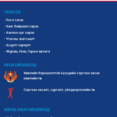
ТУСЛАХ ЦЭС
- Лого татах
- Хаяг байршил харах
- Ажлын цаг харах
- Утасны жагсаалт
- Асуулт хариулт
- Журам, Ном, Гарын авлага
ХАРЬЯА БАЙГУУЛЛАГУУД
Хөгжлийн бэрхшээлтэй хүүхдийн сэргээн засах
хөгжлийн төв
Сэргээн засалт, сургалт, үйлдвэрлэлийн төв
ХНХЯ-НЫ САЛБАР БАЙГУУЛЛАГУУД