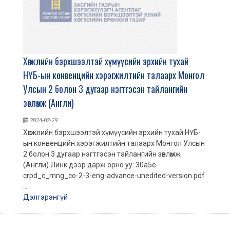
Хөгжлийн бэрхшээлтэй хүмүүсийн эрхийн тухай
НҮБ-ын конвенцийн хэрэгжилтийн талаарх Монгол
Улсын 2 болон 3 дугаар нэгтгэсэн тайлангийн
зөвлөмж (Англи)
2024-02-29
Хөгжлийн бэрхшээлтэй хүмүүсийн эрхийн тухай НҮБ-
ын конвенцийн хэрэгжилтийн талаарх Монгол Улсын
2 болон 3 дугаар нэгтгэсэн тайлангийн зөвлөмж
(Англи) Линк дээр дарж орно уу: 30a5e-
crpd_c_mng_co-2-3-eng-advance-unedited-version.pdf
...
Дэлгэрэнгүй