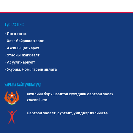
ТУСЛАХ ЦЭС
- Лого татах
- Хаяг байршил харах
- Ажлын цаг харах
- Утасны жагсаалт
- Асуулт хариулт
- Журам, Ном, Гарын авлага
ХАРЬЯА БАЙГУУЛЛАГУУД
Хөгжлийн бэрхшээлтэй хүүхдийн сэргээн засах
хөгжлийн төв
Сэргээн засалт, сургалт, үйлдвэрлэлийн төв