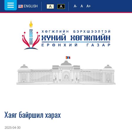
Toggle
ENGLISH
A-
A
A+
navigation
Хаяг байршил харах
2025-04-30