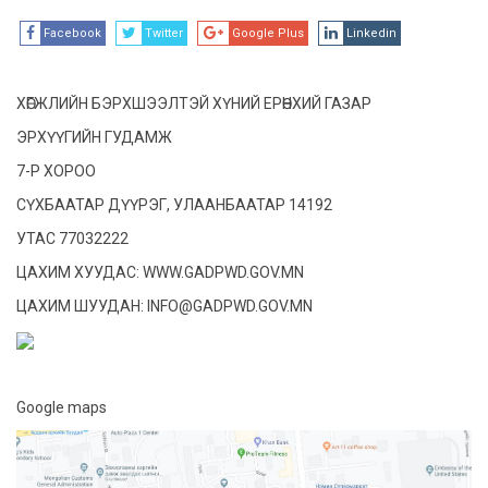
Facebook
Twitter
Google Plus
Linkedin
ХӨГЖЛИЙН БЭРХШЭЭЛТЭЙ ХҮНИЙ ЕРӨНХИЙ ГАЗАР
ЭРХҮҮГИЙН ГУДАМЖ
7-Р ХОРОО
СҮХБААТАР ДҮҮРЭГ, УЛААНБААТАР 14192
УТАС 77032222
ЦАХИМ ХУУДАС: WWW.GADPWD.GOV.MN
ЦАХИМ ШУУДАН: INFO@GADPWD.GOV.MN
Google maps