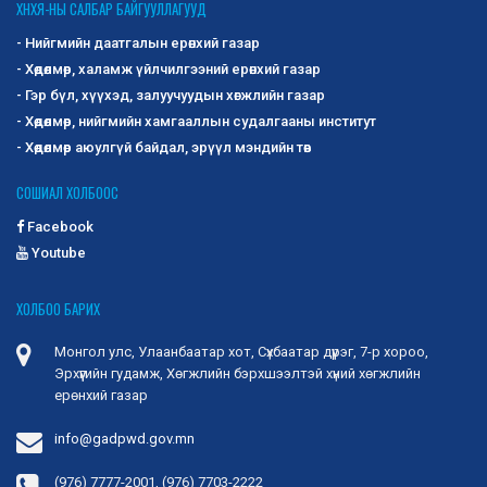
ХНХЯ-НЫ САЛБАР БАЙГУУЛЛАГУУД
- Нийгмийн даатгалын ерөнхий газар
- Хөдөлмөр, халамж үйлчилгээний ерөнхий газар
- Гэр бүл, хүүхэд, залуучуудын хөгжлийн газар
- Хөдөлмөр, нийгмийн хамгааллын судалгааны институт
- Хөдөлмөр аюулгүй байдал, эрүүл мэндийн төв
СОШИАЛ ХОЛБООС
Facebook
Youtube
ХОЛБОО БАРИХ
Монгол улс, Улаанбаатар хот, Сүхбаатар дүүрэг, 7-р хороо,
Эрхүүгийн гудамж, Хөгжлийн бэрхшээлтэй хүний хөгжлийн
ерөнхий газар
info@gadpwd.gov.mn
(976) 7777-2001, (976) 7703-2222