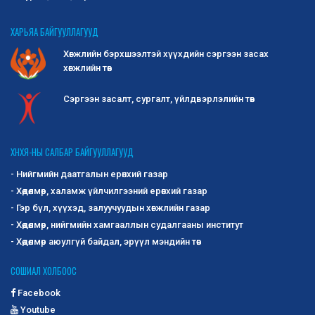
ХАРЬЯА БАЙГУУЛЛАГУУД
Хөгжлийн бэрхшээлтэй хүүхдийн сэргээн засах
хөгжлийн төв
Сэргээн засалт, сургалт, үйлдвэрлэлийн төв
ХНХЯ-НЫ САЛБАР БАЙГУУЛЛАГУУД
- Нийгмийн даатгалын ерөнхий газар
- Хөдөлмөр, халамж үйлчилгээний ерөнхий газар
- Гэр бүл, хүүхэд, залуучуудын хөгжлийн газар
- Хөдөлмөр, нийгмийн хамгааллын судалгааны институт
- Хөдөлмөр аюулгүй байдал, эрүүл мэндийн төв
СОШИАЛ ХОЛБООС
Facebook
Youtube