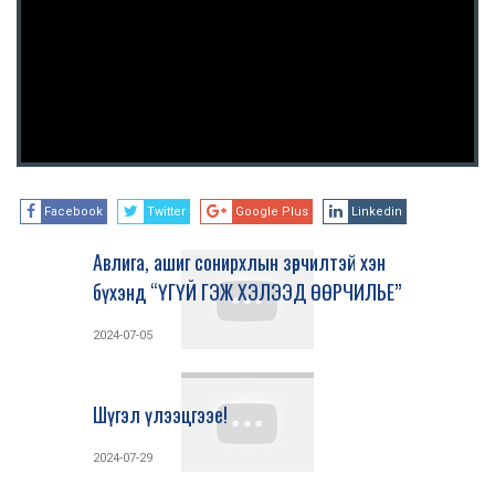
Facebook
Twitter
Google Plus
Linkedin
Авлига, ашиг сонирхлын зөрчилтэй хэн
бүхэнд “ҮГҮЙ ГЭЖ ХЭЛЭЭД ӨӨРЧИЛЬЕ”
2024-07-05
Шүгэл үлээцгээе!
2024-07-29