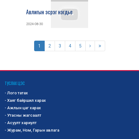
Авлигын эсрэг нэгдье
2024-08-30
1
2
3
4
5
ТУСЛАХ ЦЭС
- Лого татах
- Хаяг байршил харах
- Ажлын цаг харах
- Утасны жагсаалт
- Асуулт хариулт
- Журам, Ном, Гарын авлага