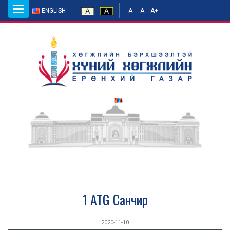
Toggle
ENGLISH
A-
A
A+
navigation
1 ATG Санчир
2020-11-10