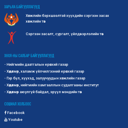
ХАРЬЯА БАЙГУУЛЛАГУУД
Хөгжлийн бэрхшээлтэй хүүхдийн сэргээн засах
хөгжлийн төв
Сэргээн засалт, сургалт, үйлдвэрлэлийн төв
ХНХЯ-НЫ САЛБАР БАЙГУУЛЛАГУУД
- Нийгмийн даатгалын ерөнхий газар
- Хөдөлмөр, халамж үйлчилгээний ерөнхий газар
- Гэр бүл, хүүхэд, залуучуудын хөгжлийн газар
- Хөдөлмөр, нийгмийн хамгааллын судалгааны институт
- Хөдөлмөр аюулгүй байдал, эрүүл мэндийн төв
СОШИАЛ ХОЛБООС
Facebook
Youtube