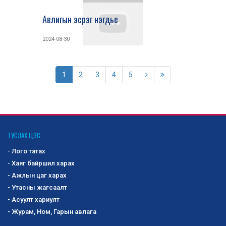
Авлигын эсрэг нэгдье
2024-08-30
1
2
3
4
5
ТУСЛАХ ЦЭС
- Лого татах
- Хаяг байршил харах
- Ажлын цаг харах
- Утасны жагсаалт
- Асуулт хариулт
- Журам, Ном, Гарын авлага