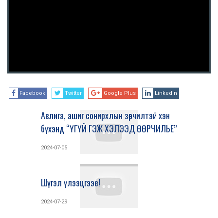
Facebook
Twitter
Google Plus
Linkedin
Авлига, ашиг сонирхлын зөрчилтэй хэн
бүхэнд “ҮГҮЙ ГЭЖ ХЭЛЭЭД ӨӨРЧИЛЬЕ”
2024-07-05
Шүгэл үлээцгээе!
2024-07-29