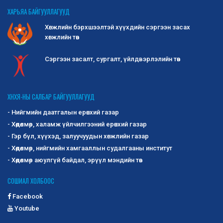
ХАРЬЯА БАЙГУУЛЛАГУУД
Хөгжлийн бэрхшээлтэй хүүхдийн сэргээн засах
хөгжлийн төв
Сэргээн засалт, сургалт, үйлдвэрлэлийн төв
ХНХЯ-НЫ САЛБАР БАЙГУУЛЛАГУУД
- Нийгмийн даатгалын ерөнхий газар
- Хөдөлмөр, халамж үйлчилгээний ерөнхий газар
- Гэр бүл, хүүхэд, залуучуудын хөгжлийн газар
- Хөдөлмөр, нийгмийн хамгааллын судалгааны институт
- Хөдөлмөр аюулгүй байдал, эрүүл мэндийн төв
СОШИАЛ ХОЛБООС
Facebook
Youtube