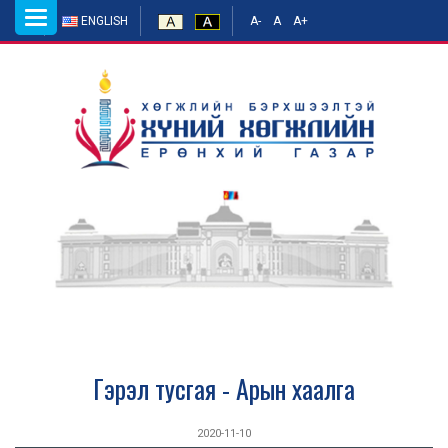
Toggle
ENGLISH
A-
A
A+
navigation
Гэрэл тусгая - Арын хаалга
2020-11-10