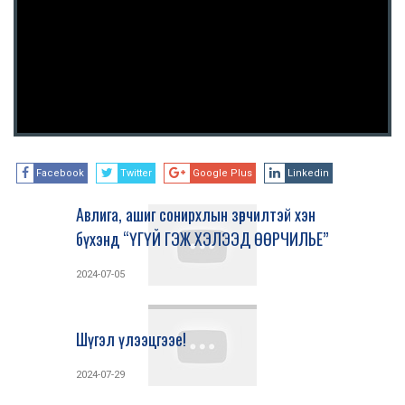
Facebook
Twitter
Google Plus
Linkedin
Авлига, ашиг сонирхлын зөрчилтэй хэн
бүхэнд “ҮГҮЙ ГЭЖ ХЭЛЭЭД ӨӨРЧИЛЬЕ”
2024-07-05
Шүгэл үлээцгээе!
2024-07-29