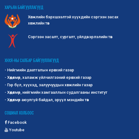
ХАРЬЯА БАЙГУУЛЛАГУУД
Хөгжлийн бэрхшээлтэй хүүхдийн сэргээн засах
хөгжлийн төв
Сэргээн засалт, сургалт, үйлдвэрлэлийн төв
ХНХЯ-НЫ САЛБАР БАЙГУУЛЛАГУУД
- Нийгмийн даатгалын ерөнхий газар
- Хөдөлмөр, халамж үйлчилгээний ерөнхий газар
- Гэр бүл, хүүхэд, залуучуудын хөгжлийн газар
- Хөдөлмөр, нийгмийн хамгааллын судалгааны институт
- Хөдөлмөр аюулгүй байдал, эрүүл мэндийн төв
СОШИАЛ ХОЛБООС
Facebook
Youtube