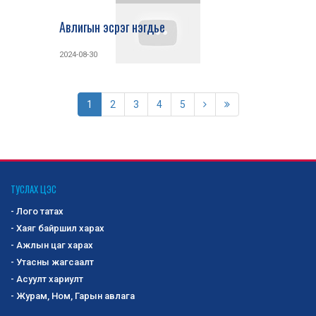
Авлигын эсрэг нэгдье
2024-08-30
1
2
3
4
5
ТУСЛАХ ЦЭС
- Лого татах
- Хаяг байршил харах
- Ажлын цаг харах
- Утасны жагсаалт
- Асуулт хариулт
- Журам, Ном, Гарын авлага