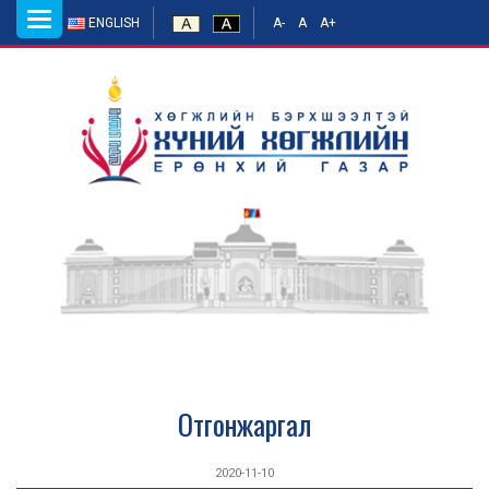
Toggle
ENGLISH
A-
A
A+
navigation
Отгонжаргал
2020-11-10