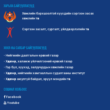
ХАРЬЯА БАЙГУУЛЛАГУУД
Хөгжлийн бэрхшээлтэй хүүхдийн сэргээн засах
хөгжлийн төв
Сэргээн засалт, сургалт, үйлдвэрлэлийн төв
ХНХЯ-НЫ САЛБАР БАЙГУУЛЛАГУУД
- Нийгмийн даатгалын ерөнхий газар
- Хөдөлмөр, халамж үйлчилгээний ерөнхий газар
- Гэр бүл, хүүхэд, залуучуудын хөгжлийн газар
- Хөдөлмөр, нийгмийн хамгааллын судалгааны институт
- Хөдөлмөр аюулгүй байдал, эрүүл мэндийн төв
СОШИАЛ ХОЛБООС
Facebook
Youtube