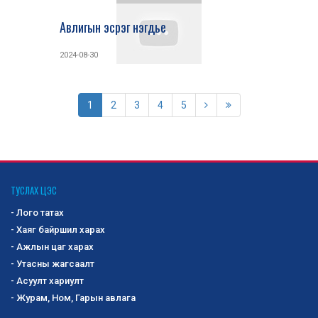
Авлигын эсрэг нэгдье
2024-08-30
1
2
3
4
5
ТУСЛАХ ЦЭС
- Лого татах
- Хаяг байршил харах
- Ажлын цаг харах
- Утасны жагсаалт
- Асуулт хариулт
- Журам, Ном, Гарын авлага