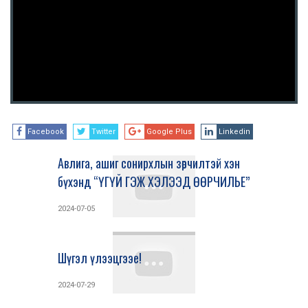
Facebook
Twitter
Google Plus
Linkedin
Авлига, ашиг сонирхлын зөрчилтэй хэн
бүхэнд “ҮГҮЙ ГЭЖ ХЭЛЭЭД ӨӨРЧИЛЬЕ”
2024-07-05
Шүгэл үлээцгээе!
2024-07-29