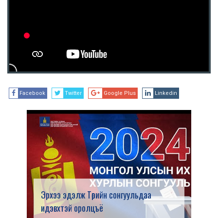
Facebook
Twitter
Google Plus
Linkedin
Эрхээ эдэлж Төрийн сонгуульдаа
идэвхтэй оролцъё