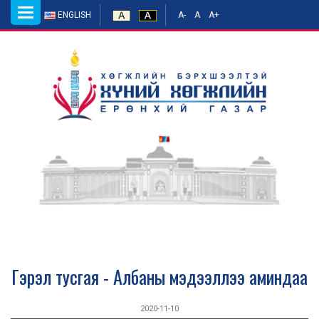
Toggle
ENGLISH
A-
A
A+
navigation
Гэрэл тусгая - Албаны мэдээллээ аминдаа
2020-11-10