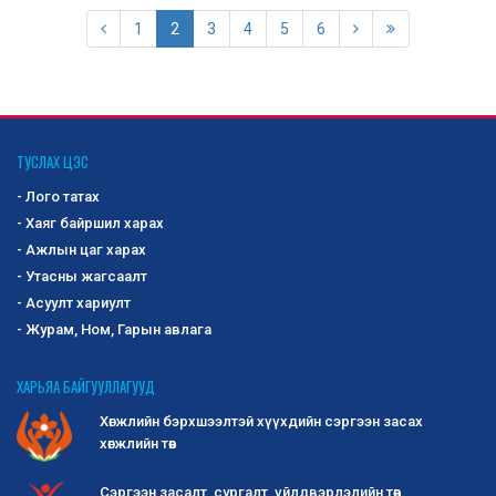
1
2
3
4
5
6
ТУСЛАХ ЦЭС
- Лого татах
- Хаяг байршил харах
- Ажлын цаг харах
- Утасны жагсаалт
- Асуулт хариулт
- Журам, Ном, Гарын авлага
ХАРЬЯА БАЙГУУЛЛАГУУД
Хөгжлийн бэрхшээлтэй хүүхдийн сэргээн засах
хөгжлийн төв
Сэргээн засалт, сургалт, үйлдвэрлэлийн төв