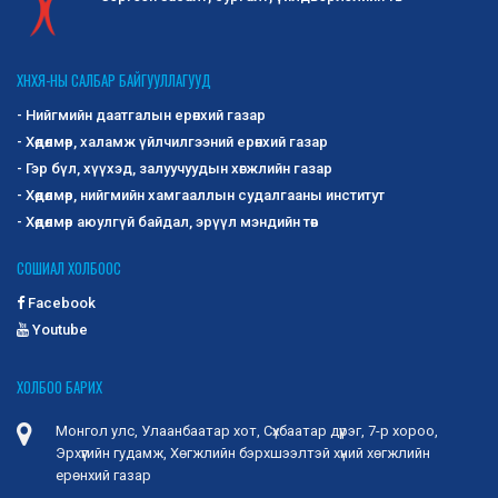
ХНХЯ-НЫ САЛБАР БАЙГУУЛЛАГУУД
- Нийгмийн даатгалын ерөнхий газар
- Хөдөлмөр, халамж үйлчилгээний ерөнхий газар
- Гэр бүл, хүүхэд, залуучуудын хөгжлийн газар
- Хөдөлмөр, нийгмийн хамгааллын судалгааны институт
- Хөдөлмөр аюулгүй байдал, эрүүл мэндийн төв
СОШИАЛ ХОЛБООС
Facebook
Youtube
ХОЛБОО БАРИХ
Монгол улс, Улаанбаатар хот, Сүхбаатар дүүрэг, 7-р хороо,
Эрхүүгийн гудамж, Хөгжлийн бэрхшээлтэй хүний хөгжлийн
ерөнхий газар