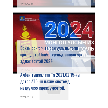
2024-06-21
Эрхэм сонгогч та сонгууль өгөх, тэгш
оролцоотой байх , хуульд заасан эрхээ
эдлэх эрхтэй 2024
2024-06-17
Албан тушаалтан Та 2021.02.15-ны
дотор АТГ-ын цахим системд
мэдүүлгээ гаргах үүрэгтэй.
2021-01-12