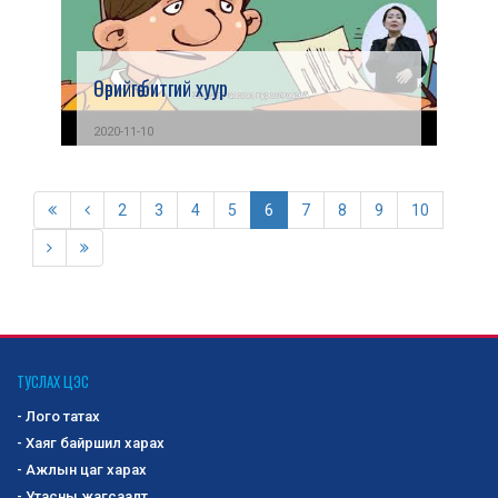
Өөрийгөө битгий хуур
2020-11-10
2
3
4
5
6
7
8
9
10
ТУСЛАХ ЦЭС
- Лого татах
- Хаяг байршил харах
- Ажлын цаг харах
- Утасны жагсаалт