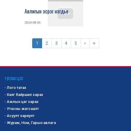
Авлигын эсрэг нэгдье
2024-08-30
1
2
3
4
5
ТУСЛАХ ЦЭС
- Лого татах
- Хаяг байршил харах
- Ажлын цаг харах
- Утасны жагсаалт
- Асуулт хариулт
- Журам, Ном, Гарын авлага