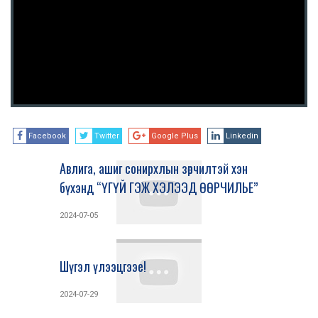
Facebook
Twitter
Google Plus
Linkedin
Авлига, ашиг сонирхлын зөрчилтэй хэн
бүхэнд “ҮГҮЙ ГЭЖ ХЭЛЭЭД ӨӨРЧИЛЬЕ”
2024-07-05
Шүгэл үлээцгээе!
2024-07-29