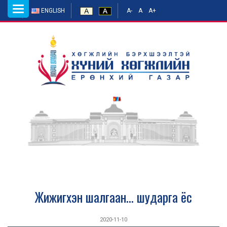
Toggle
ENGLISH
A-
A
A+
navigation
Жижигхэн шалгаан... шударга ёс
2020-11-10