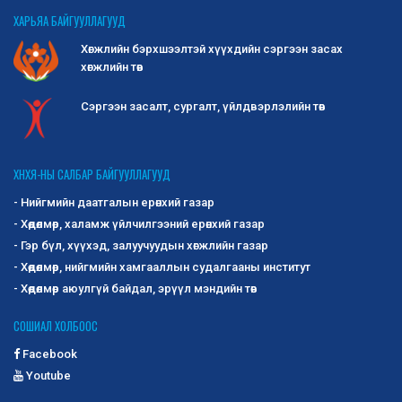
ХАРЬЯА БАЙГУУЛЛАГУУД
Хөгжлийн бэрхшээлтэй хүүхдийн сэргээн засах
хөгжлийн төв
Сэргээн засалт, сургалт, үйлдвэрлэлийн төв
ХНХЯ-НЫ САЛБАР БАЙГУУЛЛАГУУД
- Нийгмийн даатгалын ерөнхий газар
- Хөдөлмөр, халамж үйлчилгээний ерөнхий газар
- Гэр бүл, хүүхэд, залуучуудын хөгжлийн газар
- Хөдөлмөр, нийгмийн хамгааллын судалгааны институт
- Хөдөлмөр аюулгүй байдал, эрүүл мэндийн төв
СОШИАЛ ХОЛБООС
Facebook
Youtube