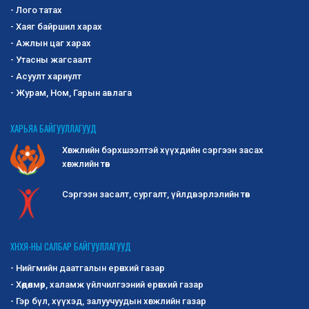
- Лого татах
- Хаяг байршил харах
- Ажлын цаг харах
- Утасны жагсаалт
- Асуулт хариулт
- Журам, Ном, Гарын авлага
ХАРЬЯА БАЙГУУЛЛАГУУД
Хөгжлийн бэрхшээлтэй хүүхдийн сэргээн засах
хөгжлийн төв
Сэргээн засалт, сургалт, үйлдвэрлэлийн төв
ХНХЯ-НЫ САЛБАР БАЙГУУЛЛАГУУД
- Нийгмийн даатгалын ерөнхий газар
- Хөдөлмөр, халамж үйлчилгээний ерөнхий газар
- Гэр бүл, хүүхэд, залуучуудын хөгжлийн газар