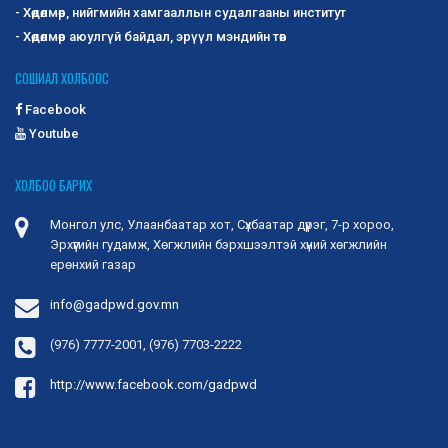
- Хөдөлмөр, нийгмийн хамгааллын судалгааны институт
- Хөдөлмөр аюулгүй байдал, эрүүл мэндийн төв
СОШИАЛ ХОЛБООС
Facebook
Youtube
ХОЛБОО БАРИХ
Монгол улс, Улаанбаатар хот, Сүхбаатар дүүрэг, 7-р хороо,
Эрхүүгийн гудамж, Хөгжлийн бэрхшээлтэй хүний хөгжлийн
ерөнхий газар
info@gadpwd.gov.mn
(976) 7777-2001, (976) 7703-2222
http://www.facebook.com/gadpwd