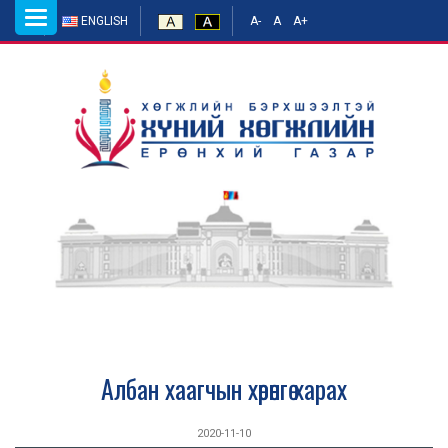
Toggle
ENGLISH
A-
A
A+
navigation
Албан хаагчын хөрөнгө харах
2020-11-10