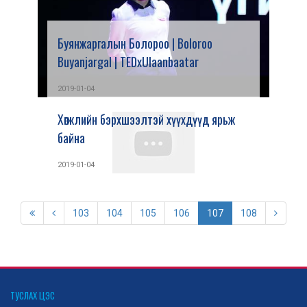
Буянжаргалын Болороо | Boloroo
Buyanjargal | TEDxUlaanbaatar
2019-01-04
Хөгжлийн бэрхшээлтэй хүүхдүүд ярьж
байна
2019-01-04
103
104
105
106
107
108
ТУСЛАХ ЦЭС