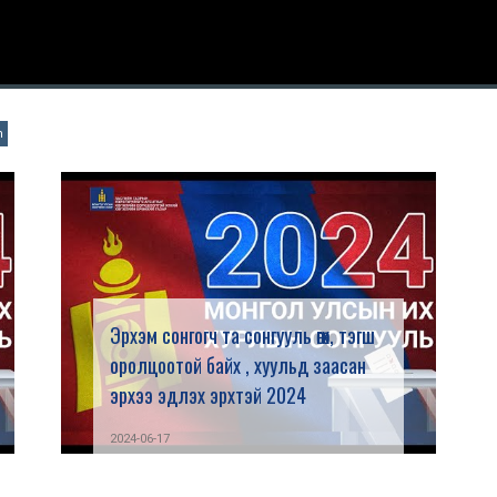
n
Эрхэм сонгогч та сонгууль өгөх, тэгш
оролцоотой байх , хуульд заасан
эрхээ эдлэх эрхтэй 2024
2024-06-17