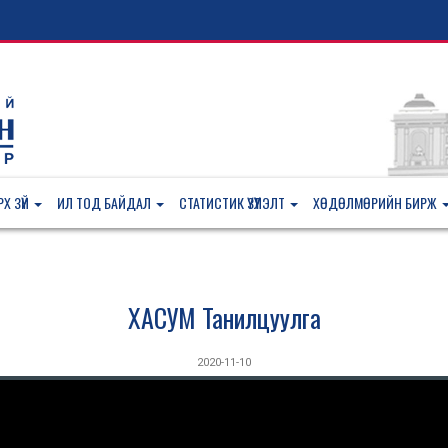
Х ЗҮЙ
ИЛ ТОД БАЙДАЛ
СТАТИСТИК ҮЗҮҮЛЭЛТ
ХӨДӨЛМӨРИЙН БИРЖ
ХАСУМ Танилцуулга
2020-11-10