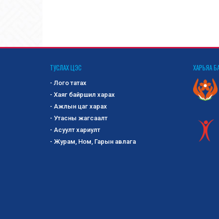
ТУСЛАХ ЦЭС
ХАРЬЯА Б
- Лого татах
- Хаяг байршил харах
- Ажлын цаг харах
- Утасны жагсаалт
- Асуулт хариулт
- Журам, Ном, Гарын авлага