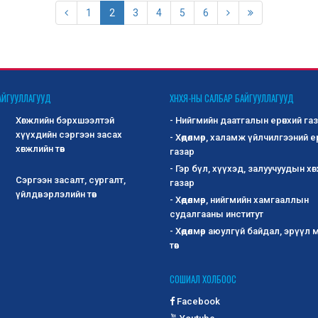
1
2
3
4
5
6
АЙГУУЛЛАГУУД
ХНХЯ-НЫ САЛБАР БАЙГУУЛЛАГУУД
Хөгжлийн бэрхшээлтэй
- Нийгмийн даатгалын ерөнхий га
хүүхдийн сэргээн засах
- Хөдөлмөр, халамж үйлчилгээний е
хөгжлийн төв
газар
- Гэр бүл, хүүхэд, залуучуудын хө
Сэргээн засалт, сургалт,
газар
үйлдвэрлэлийн төв
- Хөдөлмөр, нийгмийн хамгааллын
судалгааны институт
- Хөдөлмөр аюулгүй байдал, эрүүл
төв
СОШИАЛ ХОЛБООС
Facebook