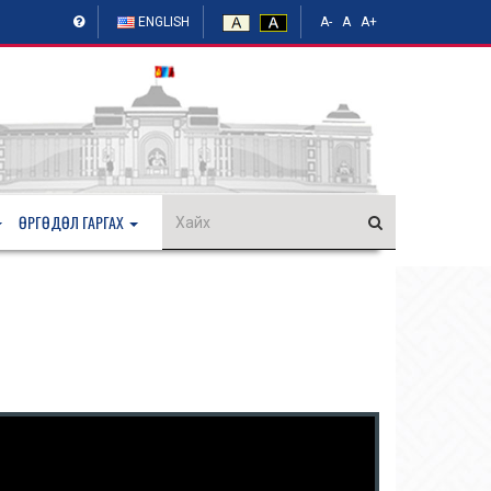
ENGLISH
A-
A
A+
ӨРГӨДӨЛ ГАРГАХ