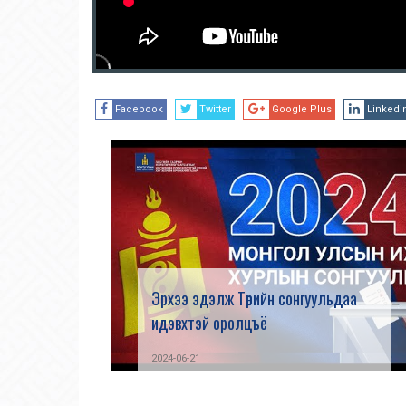
Facebook
Twitter
Google Plus
Linkedi
Эрхээ эдэлж Төрийн сонгуульдаа
идэвхтэй оролцъё
2024-06-21