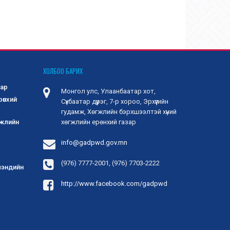
ХОЛБОО БАРИХ
зар
Монгол улс, Улаанбаатар хот,
рөнхий
Сүхбаатар дүүрэг, 7-р хороо, Эрхүүгийн
гудамж, Хөгжлийн бэрхшээлтэй хүний
гжлийн
хөгжлийн ерөнхий газар
info@gadpwd.gov.mn
(976) 7777-2001, (976) 7703-2222
 мэндийн
http://www.facebook.com/gadpwd