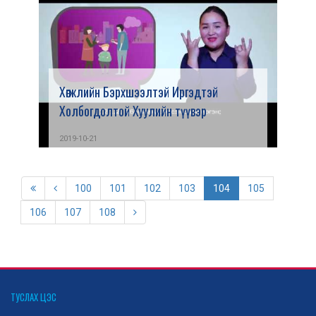
Хөгжлийн Бэрхшээлтэй Иргэдтэй
Холбогдолтой Хуулийн түүвэр
2019-10-21
100
101
102
103
104
105
106
107
108
ТУСЛАХ ЦЭС