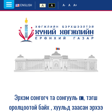
Toggle
ENGLISH
A-
A
A+
navigation
Эрхэм сонгогч та сонгууль өгөх, тэгш
оролцоотой байх , хуульд заасан эрхээ