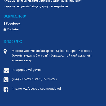
- Хөдөлмөр, нийгмийн хамгааллын судалгааны институт
- Хөдөлмөр аюулгүй байдал, эрүүл мэндийн төв
СОШИАЛ ХОЛБООС
Facebook
Youtube
ХОЛБОО БАРИХ
Монгол улс, Улаанбаатар хот, Сүхбаатар дүүрэг, 7-р хороо,
Эрхүүгийн гудамж, Хөгжлийн бэрхшээлтэй хүний хөгжлийн
ерөнхий газар
info@gadpwd.gov.mn
(976) 7777-2001, (976) 7703-2222
http://www.facebook.com/gadpwd