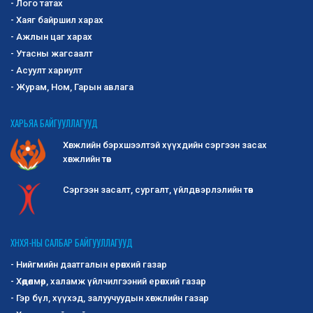
- Лого татах
- Хаяг байршил харах
- Ажлын цаг харах
- Утасны жагсаалт
- Асуулт хариулт
- Журам, Ном, Гарын авлага
ХАРЬЯА БАЙГУУЛЛАГУУД
Хөгжлийн бэрхшээлтэй хүүхдийн сэргээн засах
хөгжлийн төв
Сэргээн засалт, сургалт, үйлдвэрлэлийн төв
ХНХЯ-НЫ САЛБАР БАЙГУУЛЛАГУУД
- Нийгмийн даатгалын ерөнхий газар
- Хөдөлмөр, халамж үйлчилгээний ерөнхий газар
- Гэр бүл, хүүхэд, залуучуудын хөгжлийн газар