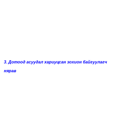
3. Дотоод асуудал хариуцсан зохион байгуулагч
нярав