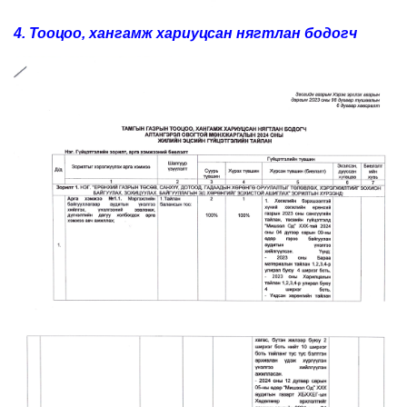
4. Тооцоо, хангамж хариуцсан нягтлан бодогч