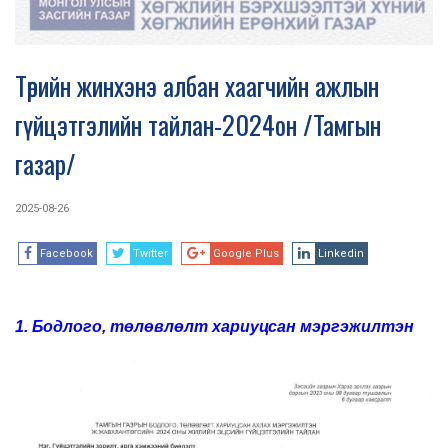
Төрийн жинхэнэ албан хаагчийн ажлын
гүйцэтгэлийн тайлан-2024он /Тамгын
газар/
2025-08-26
Facebook
Twitter
Google Plus
Linkedin
1. Бодлого, төлөвлөлт хариуцсан мэргэжилтэн