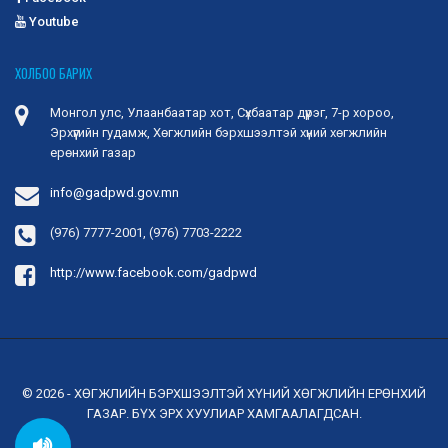
Youtube
ХОЛБОО БАРИХ
Монгол улс, Улаанбаатар хот, Сүхбаатар дүүрэг, 7-р хороо,
Эрхүүгийн гудамж, Хөгжлийн бэрхшээлтэй хүний хөгжлийн
ерөнхий газар
info@gadpwd.gov.mn
(976) 7777-2001, (976) 7703-2222
http://www.facebook.com/gadpwd
© 2026 - ХӨГЖЛИЙН БЭРХШЭЭЛТЭЙ ХҮНИЙ ХӨГЖЛИЙН ЕРӨНХИЙ
ГАЗАР. БҮХ ЭРХ ХУУЛИАР ХАМГААЛАГДСАН.