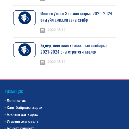
Монгол Улсын Засгийн газрын 2020-2024
оны үйл ажиллагааны хөтөлбөр
2022-05-12
Хөдөлмөр, нийгмийн хамгааллын салбарын
2021-2024 оны стратеги төлөвлөгөө
2022-05-12
ТУСЛАХ ЦЭС
- Лого татах
- Хаяг байршил харах
- Ажлын цаг харах
- Утасны жагсаалт
- Асуулт хариулт