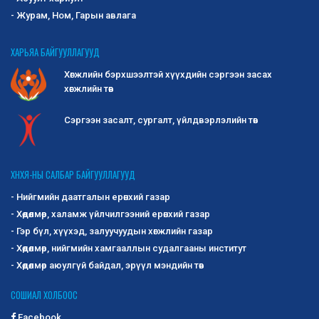
- Журам, Ном, Гарын авлага
ХАРЬЯА БАЙГУУЛЛАГУУД
Хөгжлийн бэрхшээлтэй хүүхдийн сэргээн засах
хөгжлийн төв
Сэргээн засалт, сургалт, үйлдвэрлэлийн төв
ХНХЯ-НЫ САЛБАР БАЙГУУЛЛАГУУД
- Нийгмийн даатгалын ерөнхий газар
- Хөдөлмөр, халамж үйлчилгээний ерөнхий газар
- Гэр бүл, хүүхэд, залуучуудын хөгжлийн газар
- Хөдөлмөр, нийгмийн хамгааллын судалгааны институт
- Хөдөлмөр аюулгүй байдал, эрүүл мэндийн төв
СОШИАЛ ХОЛБООС
Facebook