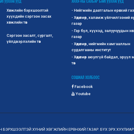
АЙГУУЛЛАГУУД
ХНХЯ-НЫ САЛБАР БАЙГУУЛЛАГУУД
Хөгжлийн бэрхшээлтэй
- Нийгмийн даатгалын ерөнхий га
хүүхдийн сэргээн засах
- Хөдөлмөр, халамж үйлчилгээний е
хөгжлийн төв
газар
- Гэр бүл, хүүхэд, залуучуудын хө
Сэргээн засалт, сургалт,
газар
үйлдвэрлэлийн төв
- Хөдөлмөр, нийгмийн хамгааллын
судалгааны институт
- Хөдөлмөр аюулгүй байдал, эрүүл
төв
СОШИАЛ ХОЛБООС
Facebook
Youtube
ЙН БЭРХШЭЭЛТЭЙ ХҮНИЙ ХӨГЖЛИЙН ЕРӨНХИЙ ГАЗАР. БҮХ ЭРХ ХУУЛИА