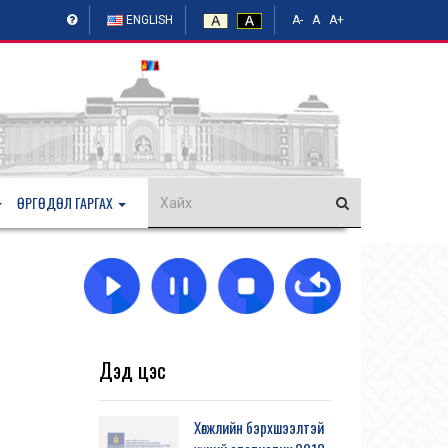
ENGLISH
A-
A
A+
ӨРГӨДӨЛ ГАРГАХ
Дэд цэс
Хөгжлийн бэрхшээлтэй