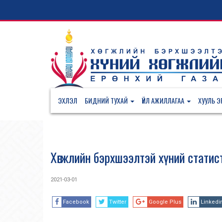
ЭХЛЭЛ
БИДНИЙ ТУХАЙ
ҮЙЛ АЖИЛЛАГАА
ХУУЛЬ ЭР
Хөгжлийн бэрхшээлтэй хүний стати
2021-03-01
Facebook
Twitter
Google Plus
Linkedi