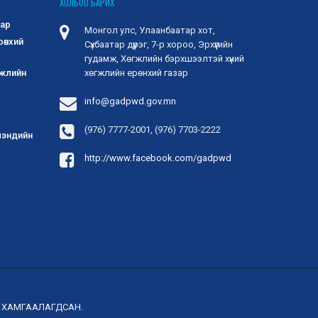
ХОЛБОО БАРИХ
зар
Монгол улс, Улаанбаатар хот,
рөнхий
Сүхбаатар дүүрэг, 7-р хороо, Эрхүүгийн
гудамж, Хөгжлийн бэрхшээлтэй хүний
гжлийн
хөгжлийн ерөнхий газар
info@gadpwd.gov.mn
(976) 7777-2001, (976) 7703-2222
 мэндийн
http://www.facebook.com/gadpwd
Р ХАМГААЛАГДСАН.