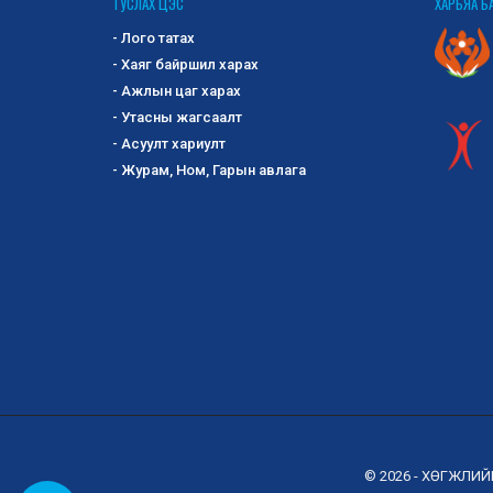
ТУСЛАХ ЦЭС
ХАРЬЯА Б
- Лого татах
- Хаяг байршил харах
- Ажлын цаг харах
- Утасны жагсаалт
- Асуулт хариулт
- Журам, Ном, Гарын авлага
© 2026 - ХӨГЖЛИ