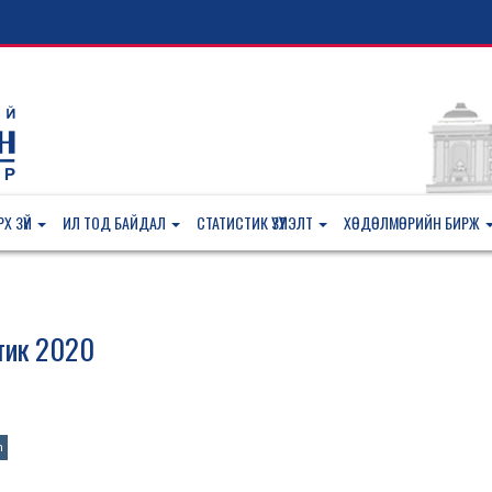
Х ЗҮЙ
ИЛ ТОД БАЙДАЛ
СТАТИСТИК ҮЗҮҮЛЭЛТ
ХӨДӨЛМӨРИЙН БИРЖ
стик 2020
n