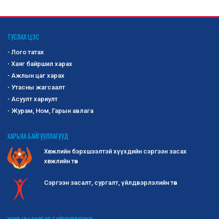
ТУСЛАХ ЦЭС
- Лого татах
- Хаяг байршил харах
- Ажлын цаг харах
- Утасны жагсаалт
- Асуулт хариулт
- Журам, Ном, Гарын авлага
ХАРЬЯА БАЙГУУЛЛАГУУД
Хөгжлийн бэрхшээлтэй хүүхдийн сэргээн засах
хөгжлийн төв
Сэргээн засалт, сургалт, үйлдвэрлэлийн төв