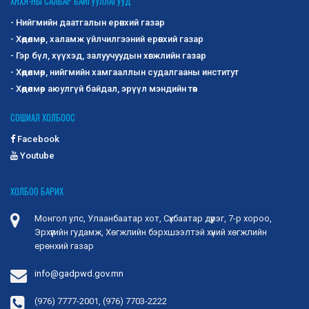
ХНХЯ-НЫ САЛБАР БАЙГУУЛЛАГУУД
- Нийгмийн даатгалын ерөнхий газар
- Хөдөлмөр, халамж үйлчилгээний ерөнхий газар
- Гэр бүл, хүүхэд, залуучуудын хөгжлийн газар
- Хөдөлмөр, нийгмийн хамгааллын судалгааны институт
- Хөдөлмөр аюулгүй байдал, эрүүл мэндийн төв
СОШИАЛ ХОЛБООС
Facebook
Youtube
ХОЛБОО БАРИХ
Монгол улс, Улаанбаатар хот, Сүхбаатар дүүрэг, 7-р хороо,
Эрхүүгийн гудамж, Хөгжлийн бэрхшээлтэй хүний хөгжлийн
ерөнхий газар
info@gadpwd.gov.mn
(976) 7777-2001, (976) 7703-2222