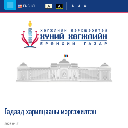
Toggle
ENGLISH
A-
A
A+
navigation
Гадаад харилцааны мэргэжилтэн
2023-04-21