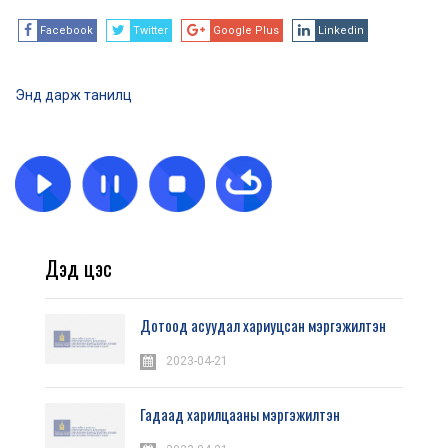
Facebook
Twitter
Google Plus
Linkedin
Энд дарж танилц
Дэд цэс
Дотоод асуудал хариуцсан мэргэжилтэн
2023-04-21
Гадаад харилцааны мэргэжилтэн