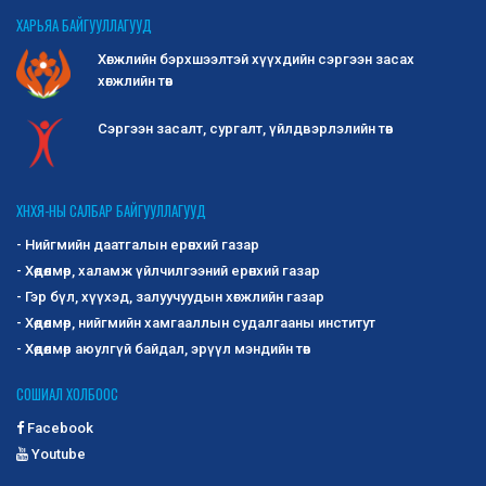
ХАРЬЯА БАЙГУУЛЛАГУУД
Хөгжлийн бэрхшээлтэй хүүхдийн сэргээн засах
хөгжлийн төв
Сэргээн засалт, сургалт, үйлдвэрлэлийн төв
ХНХЯ-НЫ САЛБАР БАЙГУУЛЛАГУУД
- Нийгмийн даатгалын ерөнхий газар
- Хөдөлмөр, халамж үйлчилгээний ерөнхий газар
- Гэр бүл, хүүхэд, залуучуудын хөгжлийн газар
- Хөдөлмөр, нийгмийн хамгааллын судалгааны институт
- Хөдөлмөр аюулгүй байдал, эрүүл мэндийн төв
СОШИАЛ ХОЛБООС
Facebook
Youtube