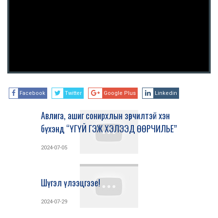
Facebook
Twitter
Google Plus
Linkedin
Авлига, ашиг сонирхлын зөрчилтэй хэн
бүхэнд “ҮГҮЙ ГЭЖ ХЭЛЭЭД ӨӨРЧИЛЬЕ”
2024-07-05
Шүгэл үлээцгээе!
2024-07-29