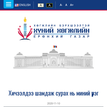
Toggle
ENGLISH
A-
A
A+
navigation
Хичээлдээ шамдаж сурах нь миний үүрэг
2020-11-10