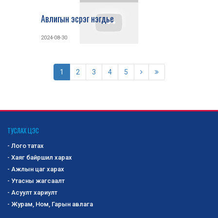
Авлигын эсрэг нэгдье
2024-08-30
1
2
3
4
5
ТУСЛАХ ЦЭС
- Лого татах
- Хаяг байршил харах
- Ажлын цаг харах
- Утасны жагсаалт
- Асуулт хариулт
- Журам, Ном, Гарын авлага