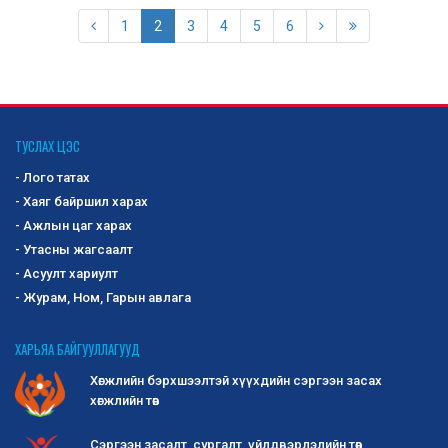
1
2
3
4
5
6
ТУСЛАХ ЦЭС
- Лого татах
- Хаяг байршил харах
- Ажлын цаг харах
- Утасны жагсаалт
- Асуулт хариулт
- Журам, Ном, Гарын авлага
ХАРЬЯА БАЙГУУЛЛАГУУД
Хөгжлийн бэрхшээлтэй хүүхдийн сэргээн засах
хөгжлийн төв
Сэргээн засалт, сургалт, үйлдвэрлэлийн төв