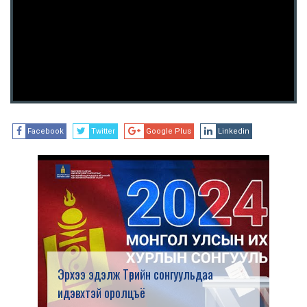
Facebook
Twitter
Google Plus
Linkedin
Эрхээ эдэлж Төрийн сонгуульдаа
идэвхтэй оролцъё