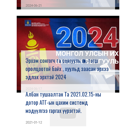
2024-06-21
Эрхэм сонгогч та сонгууль өгөх, тэгш
оролцоотой байх , хуульд заасан эрхээ
эдлэх эрхтэй 2024
2024-06-17
Албан тушаалтан Та 2021.02.15-ны
дотор АТГ-ын цахим системд
мэдүүлгээ гаргах үүрэгтэй.
2021-01-12