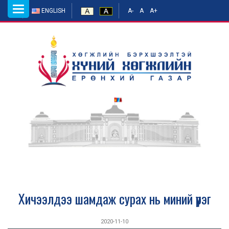
Toggle
ENGLISH
A-
A
A+
navigation
Хичээлдээ шамдаж сурах нь миний үүрэг
2020-11-10