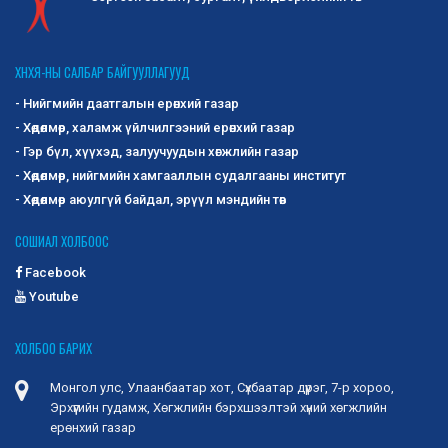
ХНХЯ-НЫ САЛБАР БАЙГУУЛЛАГУУД
- Нийгмийн даатгалын ерөнхий газар
- Хөдөлмөр, халамж үйлчилгээний ерөнхий газар
- Гэр бүл, хүүхэд, залуучуудын хөгжлийн газар
- Хөдөлмөр, нийгмийн хамгааллын судалгааны институт
- Хөдөлмөр аюулгүй байдал, эрүүл мэндийн төв
СОШИАЛ ХОЛБООС
Facebook
Youtube
ХОЛБОО БАРИХ
Монгол улс, Улаанбаатар хот, Сүхбаатар дүүрэг, 7-р хороо,
Эрхүүгийн гудамж, Хөгжлийн бэрхшээлтэй хүний хөгжлийн
ерөнхий газар