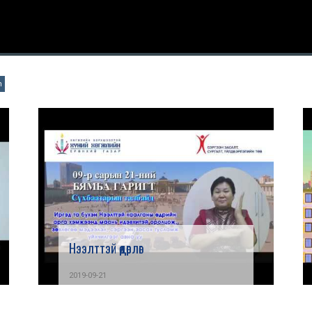
n
Нээлттэй өдөрлөг
2019-09-21