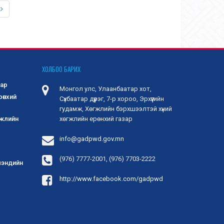
ХОЛБОО БАРИХ
зар
Монгол улс, Улаанбаатар хот,
рөнхий
Сүхбаатар дүүрэг, 7-р хороо, Эрхүүгийн
гудамж, Хөгжлийн бэрхшээлтэй хүний
гжлийн
хөгжлийн ерөнхий газар
info@gadpwd.gov.mn
(976) 7777-2001, (976) 7703-2222
 мэндийн
http://www.facebook.com/gadpwd