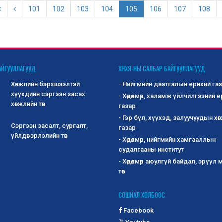
101
102
103
104
105
106
107
108
АЙГУУЛЛАГУУД
ХНХЯ-НЫ САЛБАР БАЙГУУЛЛАГУУД
Хөгжлийн бэрхшээлтэй
- Нийгмийн даатгалын ерөнхий га
хүүхдийн сэргээн засах
- Хөдөлмөр, халамж үйлчилгээний е
хөгжлийн төв
газар
- Гэр бүл, хүүхэд, залуучуудын хө
Сэргээн засалт, сургалт,
газар
үйлдвэрлэлийн төв
- Хөдөлмөр, нийгмийн хамгааллын
судалгааны институт
- Хөдөлмөр аюулгүй байдал, эрүүл
төв
СОШИАЛ ХОЛБООС
Facebook