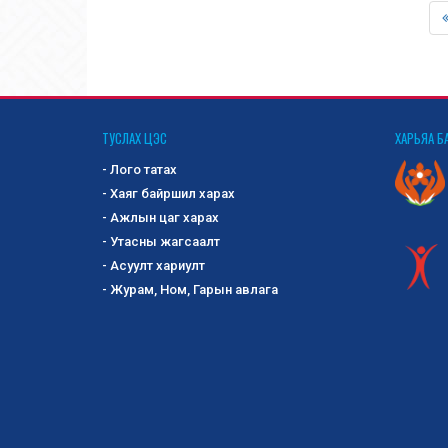
ТУСЛАХ ЦЭС
ХАРЬЯА Б
- Лого татах
- Хаяг байршил харах
- Ажлын цаг харах
- Утасны жагсаалт
- Асуулт хариулт
- Журам, Ном, Гарын авлага