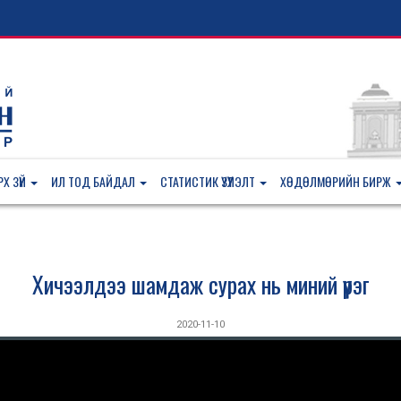
Х ЗҮЙ
ИЛ ТОД БАЙДАЛ
СТАТИСТИК ҮЗҮҮЛЭЛТ
ХӨДӨЛМӨРИЙН БИРЖ
Хичээлдээ шамдаж сурах нь миний үүрэг
2020-11-10