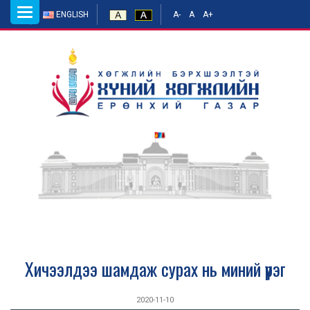
Toggle
ENGLISH
A-
A
A+
navigation
Хичээлдээ шамдаж сурах нь миний үүрэг
2020-11-10