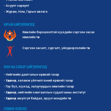
- Асуулт хариулт
- Журам, Ном, Гарын авлага
ХАРЬЯА БАЙГУУЛЛАГУУД
Хөгжлийн бэрхшээлтэй хүүхдийн сэргээн засах
хөгжлийн төв
Сэргээн засалт, сургалт, үйлдвэрлэлийн төв
ХНХЯ-НЫ САЛБАР БАЙГУУЛЛАГУУД
- Нийгмийн даатгалын ерөнхий газар
- Хөдөлмөр, халамж үйлчилгээний ерөнхий газар
- Гэр бүл, хүүхэд, залуучуудын хөгжлийн газар
- Хөдөлмөр, нийгмийн хамгааллын судалгааны институт
- Хөдөлмөр аюулгүй байдал, эрүүл мэндийн төв
СОШИАЛ ХОЛБООС