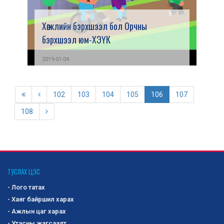
Хөгжлийн бэрхшээл бол Орчны
бэрхшээл юм-ХЭҮК
2019-01-04
102
103
104
105
106
107
108
ТУСЛАХ ЦЭС
- Лого татах
- Хаяг байршил харах
- Ажлын цаг харах
- Утасны жагсаалт