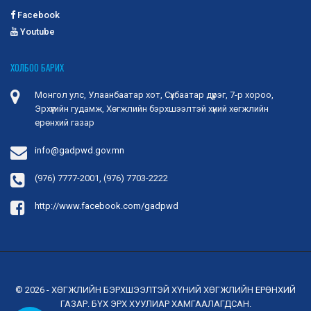
Facebook
Youtube
ХОЛБОО БАРИХ
Монгол улс, Улаанбаатар хот, Сүхбаатар дүүрэг, 7-р хороо,
Эрхүүгийн гудамж, Хөгжлийн бэрхшээлтэй хүний хөгжлийн
ерөнхий газар
info@gadpwd.gov.mn
(976) 7777-2001, (976) 7703-2222
http://www.facebook.com/gadpwd
© 2026 - ХӨГЖЛИЙН БЭРХШЭЭЛТЭЙ ХҮНИЙ ХӨГЖЛИЙН ЕРӨНХИЙ
ГАЗАР. БҮХ ЭРХ ХУУЛИАР ХАМГААЛАГДСАН.