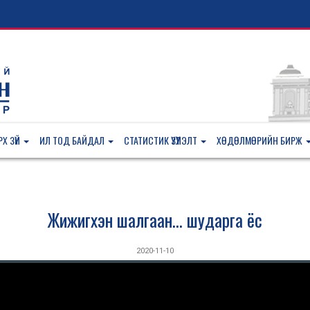
Х ЗҮЙ
ИЛ ТОД БАЙДАЛ
СТАТИСТИК ҮЗҮҮЛЭЛТ
ХӨДӨЛМӨРИЙН БИРЖ
Жижигхэн шалгаан... шударга ёс
2020-11-10