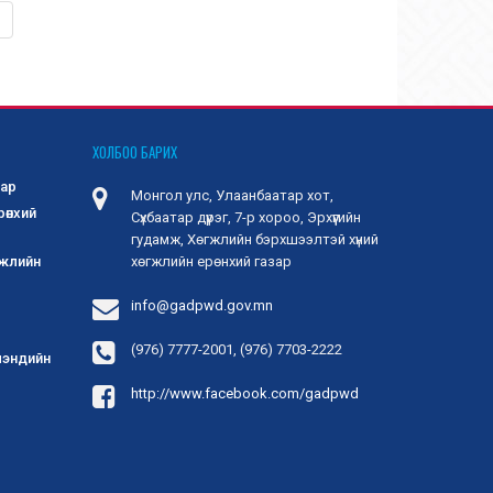
ХОЛБОО БАРИХ
зар
Монгол улс, Улаанбаатар хот,
рөнхий
Сүхбаатар дүүрэг, 7-р хороо, Эрхүүгийн
гудамж, Хөгжлийн бэрхшээлтэй хүний
гжлийн
хөгжлийн ерөнхий газар
info@gadpwd.gov.mn
(976) 7777-2001, (976) 7703-2222
 мэндийн
http://www.facebook.com/gadpwd