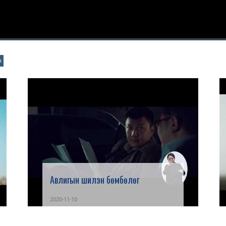
n
Авлигын шилэн бөмбөлөг
2020-11-10