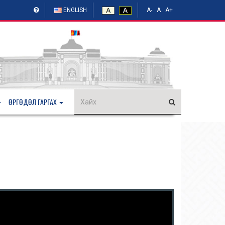
ENGLISH
A-
A
A+
ӨРГӨДӨЛ ГАРГАХ