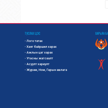
ТУСЛАХ ЦЭС
ХАРЬЯА Б
- Лого татах
- Хаяг байршил харах
- Ажлын цаг харах
- Утасны жагсаалт
- Асуулт хариулт
- Журам, Ном, Гарын авлага