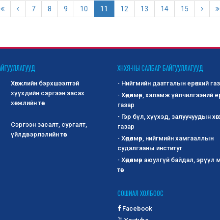
7
8
9
10
11
12
13
14
15
АЙГУУЛЛАГУУД
ХНХЯ-НЫ САЛБАР БАЙГУУЛЛАГУУД
Хөгжлийн бэрхшээлтэй
- Нийгмийн даатгалын ерөнхий га
хүүхдийн сэргээн засах
- Хөдөлмөр, халамж үйлчилгээний е
хөгжлийн төв
газар
- Гэр бүл, хүүхэд, залуучуудын хө
Сэргээн засалт, сургалт,
газар
үйлдвэрлэлийн төв
- Хөдөлмөр, нийгмийн хамгааллын
судалгааны институт
- Хөдөлмөр аюулгүй байдал, эрүүл
төв
СОШИАЛ ХОЛБООС
Facebook