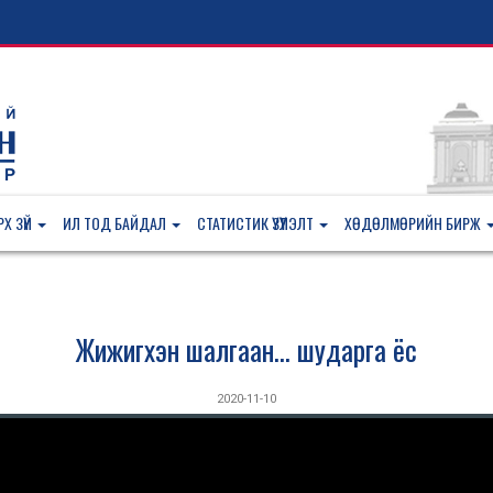
Х ЗҮЙ
ИЛ ТОД БАЙДАЛ
СТАТИСТИК ҮЗҮҮЛЭЛТ
ХӨДӨЛМӨРИЙН БИРЖ
Жижигхэн шалгаан... шударга ёс
2020-11-10