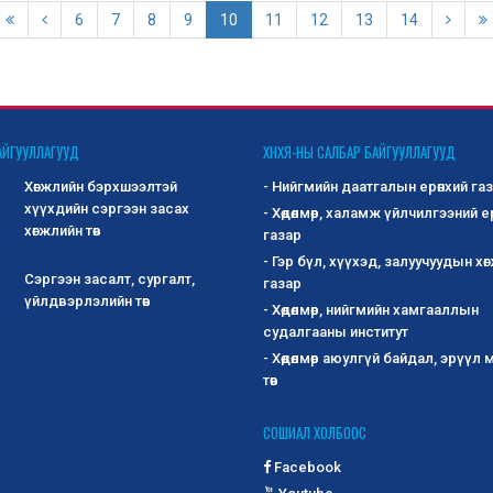
6
7
8
9
10
11
12
13
14
АЙГУУЛЛАГУУД
ХНХЯ-НЫ САЛБАР БАЙГУУЛЛАГУУД
Хөгжлийн бэрхшээлтэй
- Нийгмийн даатгалын ерөнхий га
хүүхдийн сэргээн засах
- Хөдөлмөр, халамж үйлчилгээний е
хөгжлийн төв
газар
- Гэр бүл, хүүхэд, залуучуудын хө
Сэргээн засалт, сургалт,
газар
үйлдвэрлэлийн төв
- Хөдөлмөр, нийгмийн хамгааллын
судалгааны институт
- Хөдөлмөр аюулгүй байдал, эрүүл
төв
СОШИАЛ ХОЛБООС
Facebook