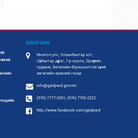
ХОЛБОО БАРИХ
зар
Монгол улс, Улаанбаатар хот,
рөнхий
Сүхбаатар дүүрэг, 7-р хороо, Эрхүүгийн
гудамж, Хөгжлийн бэрхшээлтэй хүний
гжлийн
хөгжлийн ерөнхий газар
info@gadpwd.gov.mn
(976) 7777-2001, (976) 7703-2222
 мэндийн
http://www.facebook.com/gadpwd