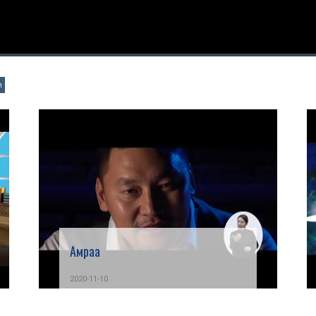
n
Амраа
2020-11-10