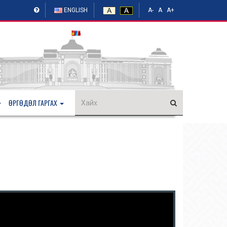
ENGLISH
A-
A
A+
ӨРГӨДӨЛ ГАРГАХ