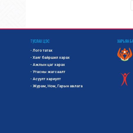
ТУСЛАХ ЦЭС
ХАРЬЯА Б
- Лого татах
- Хаяг байршил харах
- Ажлын цаг харах
- Утасны жагсаалт
- Асуулт хариулт
- Журам, Ном, Гарын авлага