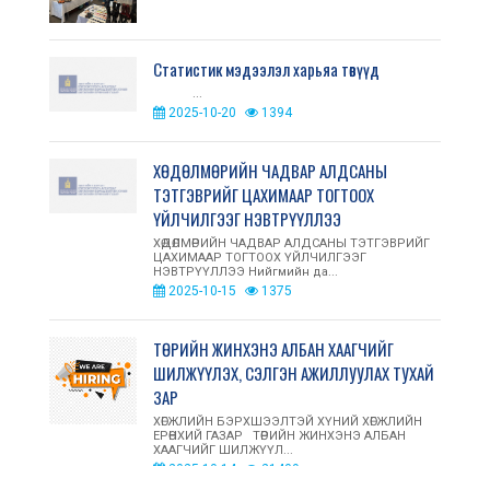
Статистик мэдээлэл харьяа төвүүд
...
2025-10-20
1394
ХӨДӨЛМӨРИЙН ЧАДВАР АЛДСАНЫ
ТЭТГЭВРИЙГ ЦАХИМААР ТОГТООХ
ҮЙЛЧИЛГЭЭГ НЭВТРҮҮЛЛЭЭ
ХӨДӨЛМӨРИЙН ЧАДВАР АЛДСАНЫ ТЭТГЭВРИЙГ
ЦАХИМААР ТОГТООХ ҮЙЛЧИЛГЭЭГ
НЭВТРҮҮЛЛЭЭ Нийгмийн да...
2025-10-15
1375
ТӨРИЙН ЖИНХЭНЭ АЛБАН ХААГЧИЙГ
ШИЛЖҮҮЛЭХ, СЭЛГЭН АЖИЛЛУУЛАХ ТУХАЙ
ЗАР
ХӨГЖЛИЙН БЭРХШЭЭЛТЭЙ ХҮНИЙ ХӨГЖЛИЙН
ЕРӨНХИЙ ГАЗАР ТӨРИЙН ЖИНХЭНЭ АЛБАН
ХААГЧИЙГ ШИЛЖҮҮЛ...
2025-10-14
21409