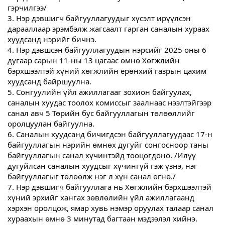
гэрчилгээ/
3. Нэр дэвшигч байгууллагуудыг хүсэлт ирүүлсэн
дарааллаар эрэмбэлж жагсаалт гарган саналын хураах
хуудсанд нэрийг бичнэ.
4. Нэр дэвшсэн байгууллагуудын нэрсийг 2025 оны 6
дугаар сарын 11-ны 13 цагаас өмнө Хөгжлийн
бэрхшээлтэй хүний хөгжлийн ерөнхий газрын цахим
хуудсанд байршуулна.
5. Сонгуулийн үйл ажиллагааг зохион байгуулах,
саналын хуудас тоолох комиссыг заалнаас нээлтэйгээр
санал авч 5 Төрийн бус байгууллагын төлөөллийг
оролцуулан байгуулна.
6. Саналын хуудсанд бичигдсэн байгууллагуудаас 17-н
байгууллагын нэрийн өмнөх дугуйг сонгосноор таны
байгууллагын санал хүчинтэйд тооцогдоно. /Илүү
дугуйлсан саналын хуудсыг хүчингүй гэж үзнэ, нэг
байгууллагыг төлөөлж нэг л хүн санал өгнө./
7. Нэр дэвшигч байгууллага нь Хөгжлийн бэрхшээлтэй
хүний эрхийг хангах зөвлөлийн үйл ажиллагаанд
хэрхэн оролцож, ямар хувь нэмэр оруулах талаар санал
хураахын өмнө 3 минутад багтаан мэдээлэл хийнэ.