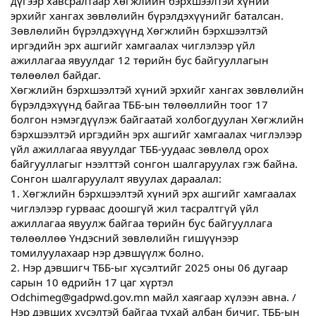
дүгээр хавсралтаар Хөгжлийн бэрхшээлтэй хүний
эрхийг хангах зөвлөлийн бүрэлдэхүүнийг баталсан.
Зөвлөлийн бүрэлдэхүүнд Хөгжлийн бэрхшээлтэй
иргэдийн эрх ашгийг хамгаалах чиглэлээр үйл
ажиллагаа явуулдаг 12 төрийн бус байгууллагын
төлөөлөл байдаг.
Хөгжлийн бэрхшээлтэй хүний эрхийг хангах зөвлөлийн
бүрэлдэхүүнд б
айгаа ТББ-ын төлөөллийн тоог 17
болгон нэмэгдүүлэж байгаатай холбогдуулан Хөгжлийн
бэрхшээлтэй иргэдийн эрх ашгийг хамгаалах чиглэлээр
үйл ажиллагаа явуулдаг ТББ-уудаас зөвлөлд орох
байгууллагыг нээлттэй сонгон шалгаруулах гэж байна.
Сонгон шалгаруулалт явуулах дараалал:
1. Хөгжлийн бэрхшээлтэй хүний эрх ашгийг хамгаалах
чиглэлээр гурваас доошгүй жил тасралтгүй үйл
ажиллагаа явуулж байгаа төрийн бус байгууллага
төлөөллөө Үндэсний зөвлөлийн гишүүнээр
томилуулахаар нэр дэвшүүлж болно.
2. Нэр дэвшигч ТББ-ыг хүсэлтийг 2025 оны 06 дугаар
сарын 10 өдрийн 17 цаг хүртэл
Odchimeg@gadpwd.gov.mn майл хаягаар хүлээн авна. /
Нэр дэвших хүсэлтэй байгаа тухай албан бичиг, ТББ-ын