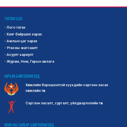
ОЛОН УЛСЫН ЗАХ ЗЭЭЛД ХӨГЖЛИЙН
БЭРХШЭЭЛТЭЙ ИРГЭД, АСРАН
ТУСЛАХ ЦЭС
ХАМГААЛАГЧДЫН ҮЙЛДВЭРЛЭСЭН БАРАА,
- Лого татах
БҮТЭЭГДЭХҮҮНИЙГ СУРТАЛЧЛАН ТАНИУЛАХ,
ҮЗЭСГЭЛЭН ХУДАЛДААНД ОРОЛЦУУЛАХ
- Хаяг байршил харах
БҮТЭЭГДЭХҮҮНИЙГ СОНГОН ШАЛГАРУУЛАХ ЗАР
- Ажлын цаг харах
Хөгжлийн бэрхшээлтэй иргэд, асран
- Утасны жагсаалт
хамгаалагчдын дотоодод үйлдвэрлэсэн бараа,
- Асуулт хариулт
бүтээгдэхүүнийг сонго...
2025-10-02
1220
- Журам, Ном, Гарын авлага
-Сангийн сайдын 2019 оны 295 дугаар
ХАРЬЯА БАЙГУУЛЛАГУУД
тушаалаар батлагдсан журмын 2 дугаар
Хөгжлийн бэрхшээлтэй хүүхдийн сэргээн засах
хавсралт Маягт 3-02
хөгжлийн төв
-Монголын татварын алба татварын хууль
тогтоомж хэрэгжүүлэх зөвлөмж ...
2025-10-01
1309
Сэргээн засалт, сургалт, үйлдвэрлэлийн төв
ДОЛОО ХОНОГИЙН ҮЙЛ АЖИЛЛАГАА
09-р сарын 22: "Сонсголгүй иргэдийн манлайлал
ХНХЯ-НЫ САЛБАР БАЙГУУЛЛАГУУД