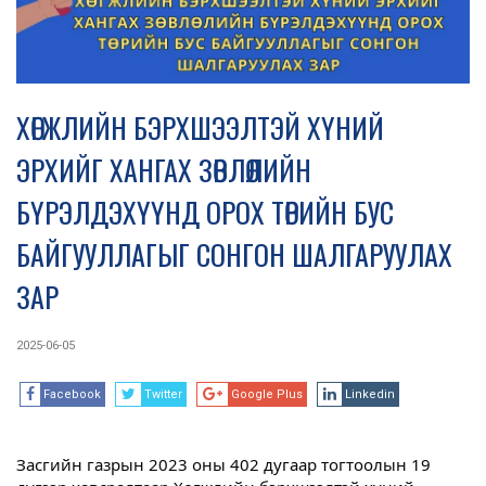
ХӨГЖЛИЙН БЭРХШЭЭЛТЭЙ ХҮНИЙ
ЭРХИЙГ ХАНГАХ ЗӨВЛӨЛИЙН
БҮРЭЛДЭХҮҮНД ОРОХ ТӨРИЙН БУС
БАЙГУУЛЛАГЫГ СОНГОН ШАЛГАРУУЛАХ
ЗАР
2025-06-05
Facebook
Twitter
Google Plus
Linkedin
Засгийн газрын 2023 оны 402 дугаар тогтоолын 19