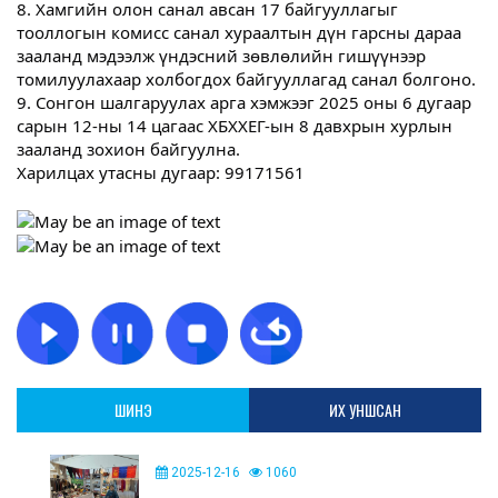
8. Хамгийн олон санал авсан 17 байгууллагыг
тооллогын комисс санал хураалтын дүн гарсны дараа
зааланд мэдээлж үндэсний зөвлөлийн гишүүнээр
томилуулахаар холбогдох байгууллагад санал болгоно.
9. Сонгон шалгаруулах арга хэмжээг 2025 оны 6 дугаар
сарын 12-ны 14 цагаас ХБХХЕГ-ын 8 давхрын хурлын
зааланд зохион байгуулна.
Харилцах утасны дугаар: 99171561
ШИНЭ
ИХ УНШСАН
2025-12-16
1060