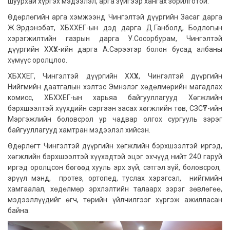
шуурхай хүргэх мэдээлэл, арга зүйгээр хангах зорилготой.
Өдөрлөгийн арга хэмжээнд Чингэлтэй дүүргийн Засаг дарга
Ж.Эрдэнэбат, ХБХХЕГ-ын дэд дарга Д.Ганболд, Бодлогын
хэрэгжилтийн газрын дарга У.Сосорбурам, Чингэлтэй
дүүргийн ХХҮХ-ийн дарга А.Сэрээтэр болон бусад албаны
хүмүүс оролцлоо.
ХБХХЕГ, Чингэлтэй дүүргийн ХХҮХ, Чингэлтэй дүүргийн
Нийгмийн даатгалын хэлтэс Эмнэлэг хөдөлмөрийн магадлах
комисс, ХБХХЕГ-ын харьяа байгууллагууд Хөгжлийн
бэрхшээлтэй хүүхдийн сэргээн засах хөгжлийн төв, СЗСҮТ-ийн
Мэргэжлийн боловсрол ур чадвар олгох сургууль зэрэг
байгууллагууд хамтран мэдээлэл хийсэн.
Өдөрлөгт Чингэлтэй дүүргийн хөгжлийн бэрхшээлтэй иргэд,
хөгжлийн бэрхшээлтэй хүүхэдтэй эцэг эхчүүд нийт 240 гаруй
иргэд оролцсон бөгөөд хууль эрх зүй, сэтгэл зүй, боловсрол,
эрүүл мэнд, протез, ортопед, туслах хэрэгсэл, нийгмийн
хамгаалал, хөдөлмөр эрхлэлтийн талаарх зэрэг зөвлөгөө,
мэдээллүүдийг өгч, төрийн үйлчилгээг хүргэж ажилласан
байна.