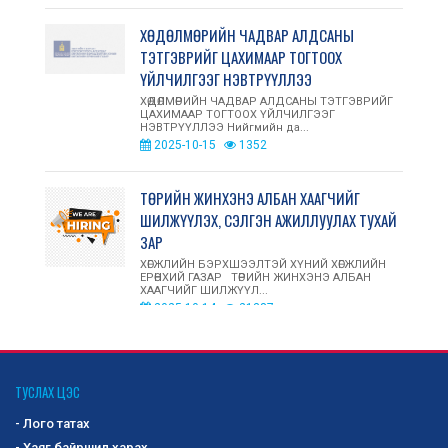
ХӨДӨЛМӨРИЙН ЧАДВАР АЛДСАНЫ
ТЭТГЭВРИЙГ ЦАХИМААР ТОГТООХ
ҮЙЛЧИЛГЭЭГ НЭВТРҮҮЛЛЭЭ
ХӨДӨЛМӨРИЙН ЧАДВАР АЛДСАНЫ ТЭТГЭВРИЙГ
ЦАХИМААР ТОГТООХ ҮЙЛЧИЛГЭЭГ
НЭВТРҮҮЛЛЭЭ Нийгмийн да...
2025-10-15
1352
ТӨРИЙН ЖИНХЭНЭ АЛБАН ХААГЧИЙГ
ШИЛЖҮҮЛЭХ, СЭЛГЭН АЖИЛЛУУЛАХ ТУХАЙ
ЗАР
ХӨГЖЛИЙН БЭРХШЭЭЛТЭЙ ХҮНИЙ ХӨГЖЛИЙН
ЕРӨНХИЙ ГАЗАР ТӨРИЙН ЖИНХЭНЭ АЛБАН
ХААГЧИЙГ ШИЛЖҮҮЛ...
2025-10-14
21387
ОЛОН УЛСЫН ЗАХ ЗЭЭЛД ХӨГЖЛИЙН
БЭРХШЭЭЛТЭЙ ИРГЭД, АСРАН
ТУСЛАХ ЦЭС
ХАМГААЛАГЧДЫН ҮЙЛДВЭРЛЭСЭН БАРАА,
- Лого татах
БҮТЭЭГДЭХҮҮНИЙГ СУРТАЛЧЛАН ТАНИУЛАХ,
- Хаяг байршил харах