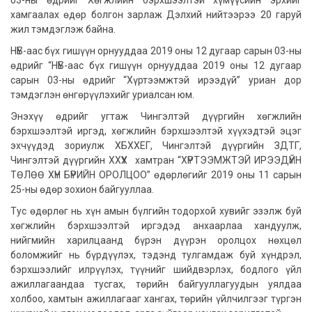
03-ны өдрийг Хөгжлийн бэрхшээлтэй хүмүүсийн эрхийг
хамгаалах өдөр болгон зарлаж Дэлхий нийтээрээ 20 гаруй
жил тэмдэглэж байна.
НҮБ-аас бүх гишүүн орнууддаа 2019 оны 12 дугаар сарын 03-ны
өдрийг “НҮБ-аас бүх гишүүн орнууддаа 2019 оны 12 дугаар
сарын 03-ны өдрийг “Хүртээмжтэй ирээдүй” уриан дор
тэмдэглэн өнгөрүүлэхийг уриалсан юм.
Энэхүү өдрийг угтаж Чингэлтэй дүүргийн хөгжлийн
бэрхшээлтэй иргэд, хөгжлийн бэрхшээлтэй хүүхэдтэй эцэг
эхчүүдэд зориулж ХБХХЕГ, Чингэлтэй дүүргийн ЗДТГ,
Чингэлтэй дүүргийн ХХҮХ хамтран “ХҮРТЭЭМЖТЭЙ ИРЭЭДҮЙН
ТӨЛӨӨ ХҮН БҮРИЙН ОРОЛЦОО” өдөрлөгийг 2019 оны 11 сарын
25-ны өдөр зохион байгууллаа.
Тус өдөрлөг нь хүн амын бүлгийн тодорхой хувийг эзэлж буй
хөгжлийн бэрхшээлтэй иргэдэд анхаарлаа хандуулж,
нийгмийн харилцаанд бүрэн дүүрэн оролцох нөхцөл
боломжийг нь бүрдүүлэх, тэдэнд тулгамдаж буй хүндрэл,
бэрхшээлийг илрүүлэх, түүнийг шийдвэрлэх, бодлого үйл
ажиллагаандаа тусгах, төрийн байгууллагуудын уялдаа
холбоо, хамтын ажиллагааг хангах, төрийн үйлчилгээг түргэн