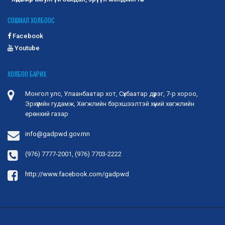
хамгааллын сайдын 2025 оны 02 дугаар
СОШИАЛ ХОЛБООС
сарын 21-ний өдрийн А/50 дугаар тушаал
“Хөдөлмөр эрхлэлтийг дэмжих үйл
Facebook
ажиллагааны нэгдсэн зардлын жишиг
Youtube
хэмжээ”-г баталсан.
Энэ хүрээнд Хөгжлийн бэрхшээлтэй хүний
ХОЛБОО БАРИХ
хөгжлийн ерөнхий газрын даргын 2025 оны 07
дугаар сарын 02-...
2025-09-23
1381
Монгол улс, Улаанбаатар хот, Сүхбаатар дүүрэг, 7-р хороо,
Эрхүүгийн гудамж, Хөгжлийн бэрхшээлтэй хүний хөгжлийн
Дохионы хэлний хэрэглээ ба хувилбар
ерөнхий газар
-Дэлхийн олон улс орны ярианы хэл нь
бичгийн хэлгүй, зөвхөн ярианы хэл байдлаар
info@gadpwd.gov.mn
оршдог. -Дохионы...
2025-09-23
1266
(976) 7777-2001, (976) 7703-2222
Монгол дохионы хэлний хөгжлийн түүх
http://www.facebook.com/gadpwd
-Монгол дохионы хэл нь монгол улсын
сонсголгүй иргэдийн эх хэл юм. -Сонсголгүй
хүмүүсийн харилца...
2025-09-23
1384