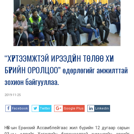
“ХҮРТЭЭМЖТЭЙ ИРЭЭДҮЙН ТӨЛӨӨ ХҮН
БҮРИЙН ОРОЛЦОО” өдөрлөгийг амжилттай
зохион байгууллаа.
2019-11-25
Facebook
Twitter
Google Plus
Linkedin
НҮБ-ын Ерөнхий Ассамблейгаас жил бүрийн 12 дугаар сарын