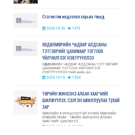
Статистик мэдээлэл харьяа төвүүд
...
2025-10-20
1376
ХӨДӨЛМӨРИЙН ЧАДВАР АЛДСАНЫ
ТЭТГЭВРИЙГ ЦАХИМААР ТОГТООХ
ҮЙЛЧИЛГЭЭГ НЭВТРҮҮЛЛЭЭ
ХӨДӨЛМӨРИЙН ЧАДВАР АЛДСАНЫ ТЭТГЭВРИЙГ
ЦАХИМААР ТОГТООХ ҮЙЛЧИЛГЭЭГ
НЭВТРҮҮЛЛЭЭ Нийгмийн да...
2025-10-15
1354
ТӨРИЙН ЖИНХЭНЭ АЛБАН ХААГЧИЙГ
ШИЛЖҮҮЛЭХ, СЭЛГЭН АЖИЛЛУУЛАХ ТУХАЙ
ЗАР
ХӨГЖЛИЙН БЭРХШЭЭЛТЭЙ ХҮНИЙ ХӨГЖЛИЙН
ЕРӨНХИЙ ГАЗАР ТӨРИЙН ЖИНХЭНЭ АЛБАН
ХААГЧИЙГ ШИЛЖҮҮЛ...
2025-10-14
21388