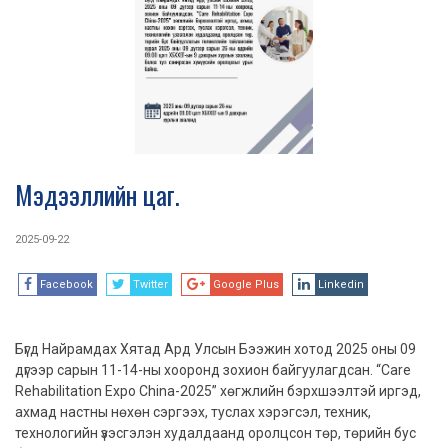
Мэдээллийн цаг.
2025-09-22
Facebook
Twitter
Google Plus
Linkedin
Бүгд Найрамдах Хятад Ард Улсын Бээжин хотод 2025 оны 09
дүгээр сарын 11-14-ны хооронд зохион байгуулагдсан. “Care
Rehabilitation Expo China-2025” хөгжлийн бэрхшээлтэй иргэд,
ахмад настны нөхөн сэргээх, туслах хэрэгсэл, техник,
технологийн үзэсгэлэн худалдаанд оролцсон төр, төрийн бус