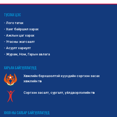
ОЛОН УЛСЫН ЗАХ ЗЭЭЛД ХӨГЖЛИЙН
БЭРХШЭЭЛТЭЙ ИРГЭД, АСРАН
ТУСЛАХ ЦЭС
ХАМГААЛАГЧДЫН ҮЙЛДВЭРЛЭСЭН БАРАА,
- Лого татах
БҮТЭЭГДЭХҮҮНИЙГ СУРТАЛЧЛАН ТАНИУЛАХ,
ҮЗЭСГЭЛЭН ХУДАЛДААНД ОРОЛЦУУЛАХ
- Хаяг байршил харах
БҮТЭЭГДЭХҮҮНИЙГ СОНГОН ШАЛГАРУУЛАХ ЗАР
- Ажлын цаг харах
Хөгжлийн бэрхшээлтэй иргэд, асран
- Утасны жагсаалт
хамгаалагчдын дотоодод үйлдвэрлэсэн бараа,
- Асуулт хариулт
бүтээгдэхүүнийг сонго...
2025-10-02
1202
- Журам, Ном, Гарын авлага
-Сангийн сайдын 2019 оны 295 дугаар
ХАРЬЯА БАЙГУУЛЛАГУУД
тушаалаар батлагдсан журмын 2 дугаар
Хөгжлийн бэрхшээлтэй хүүхдийн сэргээн засах
хавсралт Маягт 3-02
хөгжлийн төв
-Монголын татварын алба татварын хууль
тогтоомж хэрэгжүүлэх зөвлөмж ...
2025-10-01
1292
Сэргээн засалт, сургалт, үйлдвэрлэлийн төв
ДОЛОО ХОНОГИЙН ҮЙЛ АЖИЛЛАГАА
09-р сарын 22: "Сонсголгүй иргэдийн манлайлал
ХНХЯ-НЫ САЛБАР БАЙГУУЛЛАГУУД
ба түншлэл" Нээлтийн үйл ажиллагаа-09:00ца...