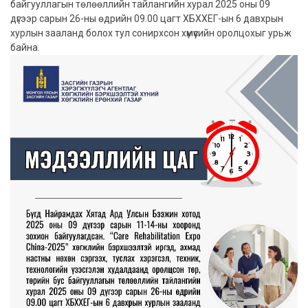
байгууллагын төлөөллийн тайлангийн хурал 2025 оны 09
дүгээр сарын 26-ны өдрийн 09.00 цагт ХБХХЕГ-ын 6 давхрын
хурлын зааланд болох тул сонирхсон хүмүүсийн оролцохыг урьж
байна.