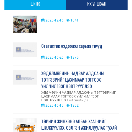
ШИНЭ
ИХ УНШСАН
2025-12-16
1041
Статистик мэдээлэл харьяа төвүүд
...
2025-10-20
1375
ХӨДӨЛМӨРИЙН ЧАДВАР АЛДСАНЫ
ТЭТГЭВРИЙГ ЦАХИМААР ТОГТООХ
ҮЙЛЧИЛГЭЭГ НЭВТРҮҮЛЛЭЭ
ХӨДӨЛМӨРИЙН ЧАДВАР АЛДСАНЫ ТЭТГЭВРИЙГ
ЦАХИМААР ТОГТООХ ҮЙЛЧИЛГЭЭГ
НЭВТРҮҮЛЛЭЭ Нийгмийн да...
2025-10-15
1352
ТӨРИЙН ЖИНХЭНЭ АЛБАН ХААГЧИЙГ
ШИЛЖҮҮЛЭХ, СЭЛГЭН АЖИЛЛУУЛАХ ТУХАЙ