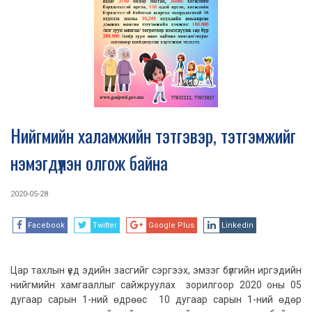
Нийгмийн халамжийн тэтгэвэр, тэтгэмжийг
нэмэгдүүлэн олгож байна
2020-05-28
Facebook
Twitter
Google Plus
Linkedin
Цар тахлын үед эдийн засгийг сэргээх, эмзэг бүлгийн иргэдийн
нийгмийн хамгааллыг сайжруулах зорилгоор 2020 оны 05
дугаар сарын 1-ний өдрөөс 10 дугаар сарын 1-ний өдөр