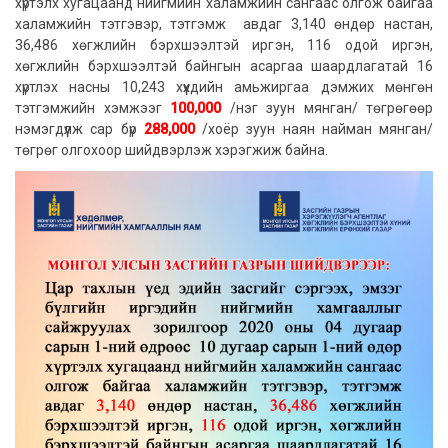
хүртэлх хугацаанд нийгмийн халамжийн сангаас олгож байгаа
халамжийн тэтгэвэр, тэтгэмж авдаг 3,140 өндөр настан,
36,486 хөгжлийн бэрхшээлтэй иргэн, 116 одой иргэн,
хөгжлийн бэрхшээлтэй байнгын асаргаа шаардлагатай 16
хүртлэх насны 10,243 хүүхдийн амьжиргаа дэмжих мөнгөн
тэтгэмжийн хэмжээг
100,000
/нэг зуун мянган/ төгрөгөөр
нэмэгдүүлж сар бүр
288,000
/хоёр зуун наян найман мянган/
төгрөг олгохоор шийдвэрлэж хэрэгжиж байна.