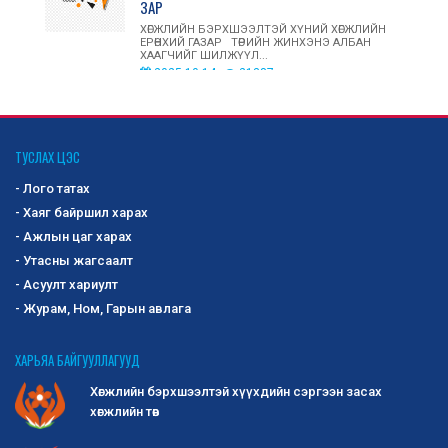
ЗАР
ХӨГЖЛИЙН БЭРХШЭЭЛТЭЙ ХҮНИЙ ХӨГЖЛИЙН
ЕРӨНХИЙ ГАЗАР ТӨРИЙН ЖИНХЭНЭ АЛБАН
ХААГЧИЙГ ШИЛЖҮҮЛ...
2025-10-14
21387
ОЛОН УЛСЫН ЗАХ ЗЭЭЛД ХӨГЖЛИЙН
БЭРХШЭЭЛТЭЙ ИРГЭД, АСРАН
ТУСЛАХ ЦЭС
ХАМГААЛАГЧДЫН ҮЙЛДВЭРЛЭСЭН БАРАА,
- Лого татах
БҮТЭЭГДЭХҮҮНИЙГ СУРТАЛЧЛАН ТАНИУЛАХ,
ҮЗЭСГЭЛЭН ХУДАЛДААНД ОРОЛЦУУЛАХ
- Хаяг байршил харах
БҮТЭЭГДЭХҮҮНИЙГ СОНГОН ШАЛГАРУУЛАХ ЗАР
- Ажлын цаг харах
Хөгжлийн бэрхшээлтэй иргэд, асран
- Утасны жагсаалт
хамгаалагчдын дотоодод үйлдвэрлэсэн бараа,
- Асуулт хариулт
бүтээгдэхүүнийг сонго...
2025-10-02
1202
- Журам, Ном, Гарын авлага
-Сангийн сайдын 2019 оны 295 дугаар
ХАРЬЯА БАЙГУУЛЛАГУУД
тушаалаар батлагдсан журмын 2 дугаар
Хөгжлийн бэрхшээлтэй хүүхдийн сэргээн засах
хавсралт Маягт 3-02
хөгжлийн төв
-Монголын татварын алба татварын хууль
тогтоомж хэрэгжүүлэх зөвлөмж ...