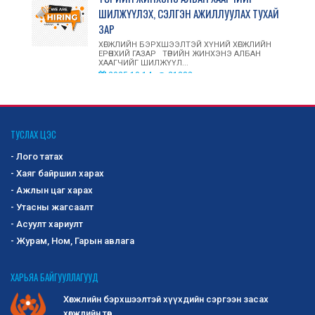
ШИЛЖҮҮЛЭХ, СЭЛГЭН АЖИЛЛУУЛАХ ТУХАЙ
ЗАР
ХӨГЖЛИЙН БЭРХШЭЭЛТЭЙ ХҮНИЙ ХӨГЖЛИЙН
ЕРӨНХИЙ ГАЗАР ТӨРИЙН ЖИНХЭНЭ АЛБАН
ХААГЧИЙГ ШИЛЖҮҮЛ...
2025-10-14
21382
ОЛОН УЛСЫН ЗАХ ЗЭЭЛД ХӨГЖЛИЙН
БЭРХШЭЭЛТЭЙ ИРГЭД, АСРАН
ТУСЛАХ ЦЭС
ХАМГААЛАГЧДЫН ҮЙЛДВЭРЛЭСЭН БАРАА,
- Лого татах
БҮТЭЭГДЭХҮҮНИЙГ СУРТАЛЧЛАН ТАНИУЛАХ,
ҮЗЭСГЭЛЭН ХУДАЛДААНД ОРОЛЦУУЛАХ
- Хаяг байршил харах
БҮТЭЭГДЭХҮҮНИЙГ СОНГОН ШАЛГАРУУЛАХ ЗАР
- Ажлын цаг харах
Хөгжлийн бэрхшээлтэй иргэд, асран
- Утасны жагсаалт
хамгаалагчдын дотоодод үйлдвэрлэсэн бараа,
- Асуулт хариулт
бүтээгдэхүүнийг сонго...
2025-10-02
1197
- Журам, Ном, Гарын авлага
-Сангийн сайдын 2019 оны 295 дугаар
ХАРЬЯА БАЙГУУЛЛАГУУД
тушаалаар батлагдсан журмын 2 дугаар
Хөгжлийн бэрхшээлтэй хүүхдийн сэргээн засах
хавсралт Маягт 3-02
хөгжлийн төв