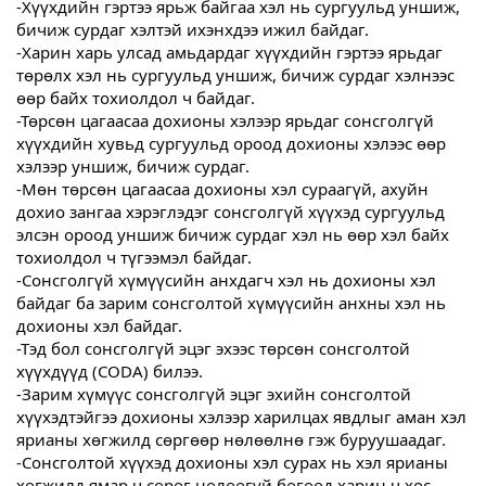
-Хүүхдийн гэртээ ярьж байгаа хэл нь сургуульд уншиж,
бичиж сурдаг хэлтэй ихэнхдээ ижил байдаг.
-Харин харь улсад амьдардаг хүүхдийн гэртээ ярьдаг
төрөлх хэл нь сургуульд уншиж, бичиж сурдаг хэлнээс
өөр байх тохиолдол ч байдаг.
-Төрсөн цагаасаа дохионы хэлээр ярьдаг сонсголгүй
хүүхдийн хувьд сургуульд ороод дохионы хэлээс өөр
хэлээр уншиж, бичиж сурдаг.
-Мөн төрсөн цагаасаа дохионы хэл сураагүй, ахуйн
дохио зангаа хэрэглэдэг сонсголгүй хүүхэд сургуульд
элсэн ороод уншиж бичиж сурдаг хэл нь өөр хэл байх
тохиолдол ч түгээмэл байдаг.
-Сонсголгүй хүмүүсийн анхдагч хэл нь дохионы хэл
байдаг ба зарим сонсголтой хүмүүсийн анхны хэл нь
дохионы хэл байдаг.
-Тэд бол сонсголгүй эцэг эхээс төрсөн сонсголтой
хүүхдүүд (CODA) билээ.
-Зарим хүмүүс сонсголгүй эцэг эхийн сонсголтой
хүүхэдтэйгээ дохионы хэлээр харилцах явдлыг аман хэл
ярианы хөгжилд сөргөөр нөлөөлнө гэж буруушаадаг.
-Сонсголтой хүүхэд дохионы хэл сурах нь хэл ярианы
хөгжилд ямар ч сөрөг нөлөөгүй бөгөөд харин ч хос