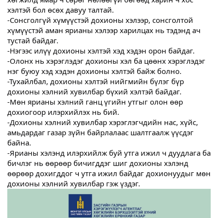
хэлтэй бол өсөх давуу талтай.
-Сонсголгүй хүмүүстэй дохионы хэлээр, сонсголтой
хүмүүстэй аман ярианы хэлээр харилцах нь тэдэнд ач
тустай байдаг.
-Нэгээс илүү дохионы хэлтэй хэд хэдэн орон байдаг.
-Олонх нь хэрэглэдэг дохионы хэл ба цөөнх хэрэглэдэг
нэг буюу хэд хэдэн дохионы хэлтэй байж болно.
-Тухайлбал, дохионы хэлтэй нийгмийн бүлэг бүр
дохионы хэлний хувилбар бүхий хэлтэй байдаг.
-Мөн ярианы хэлний ганц үгийн утгыг олон өөр
дохиогоор илэрхийлэх нь бий.
-Дохионы хэлний хувилбар хэрэглэгчдийн нас, хүйс,
амьдардаг газар зүйн байрлалаас шалтгаалж үүсдэг
байна.
-Ярианы хэлэнд илэрхийлж буй утга ижил ч дуудлага ба
бичлэг нь өөрөөр бичигддэг шиг дохионы хэлэнд
өөрөөр дохигддог ч утга ижил байдаг дохионуудыг мөн
дохионы хэлний хувилбар гэж үздэг.