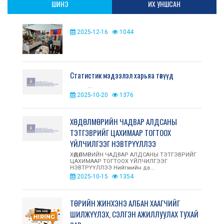
ШИНЭ
ИХ УНШСАН
2025-12-16
1044
Статистик мэдээлэл харьяа төвүүд
...
2025-10-20
1376
ХӨДӨЛМӨРИЙН ЧАДВАР АЛДСАНЫ
ТЭТГЭВРИЙГ ЦАХИМААР ТОГТООХ
ҮЙЛЧИЛГЭЭГ НЭВТРҮҮЛЛЭЭ
ХӨДӨЛМӨРИЙН ЧАДВАР АЛДСАНЫ ТЭТГЭВРИЙГ
ЦАХИМААР ТОГТООХ ҮЙЛЧИЛГЭЭГ
НЭВТРҮҮЛЛЭЭ Нийгмийн да...
2025-10-15
1354
ТӨРИЙН ЖИНХЭНЭ АЛБАН ХААГЧИЙГ
ШИЛЖҮҮЛЭХ, СЭЛГЭН АЖИЛЛУУЛАХ ТУХАЙ