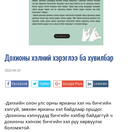
Дохионы хэлний хэрэглээ ба хувилбар
2025-09-23
Facebook
Twitter
Google Plus
Linkedin
-Дэлхийн олон улс орны ярианы хэл нь бичгийн
хэлгүй, зөвхөн ярианы хэл байдлаар оршдог.
-Дохионы хэлнүүдэд бичгийн хэлбэр байдаггүй ч
дохионы хэлнээс бичгийн хэл рүү хөрвүүлэх
боломжтой.