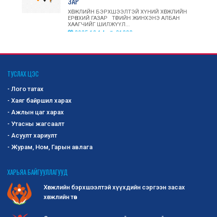
ЗАР
ХӨГЖЛИЙН БЭРХШЭЭЛТЭЙ ХҮНИЙ ХӨГЖЛИЙН
ЕРӨНХИЙ ГАЗАР ТӨРИЙН ЖИНХЭНЭ АЛБАН
ХААГЧИЙГ ШИЛЖҮҮЛ...
2025-10-14
21388
ОЛОН УЛСЫН ЗАХ ЗЭЭЛД ХӨГЖЛИЙН
БЭРХШЭЭЛТЭЙ ИРГЭД, АСРАН
ТУСЛАХ ЦЭС
ХАМГААЛАГЧДЫН ҮЙЛДВЭРЛЭСЭН БАРАА,
- Лого татах
БҮТЭЭГДЭХҮҮНИЙГ СУРТАЛЧЛАН ТАНИУЛАХ,
ҮЗЭСГЭЛЭН ХУДАЛДААНД ОРОЛЦУУЛАХ
- Хаяг байршил харах
БҮТЭЭГДЭХҮҮНИЙГ СОНГОН ШАЛГАРУУЛАХ ЗАР
- Ажлын цаг харах
Хөгжлийн бэрхшээлтэй иргэд, асран
- Утасны жагсаалт
хамгаалагчдын дотоодод үйлдвэрлэсэн бараа,
- Асуулт хариулт
бүтээгдэхүүнийг сонго...
2025-10-02
1202
- Журам, Ном, Гарын авлага
-Сангийн сайдын 2019 оны 295 дугаар
ХАРЬЯА БАЙГУУЛЛАГУУД
тушаалаар батлагдсан журмын 2 дугаар
Хөгжлийн бэрхшээлтэй хүүхдийн сэргээн засах
хавсралт Маягт 3-02
хөгжлийн төв
-Монголын татварын алба татварын хууль
тогтоомж хэрэгжүүлэх зөвлөмж ...
2025-10-01
1292