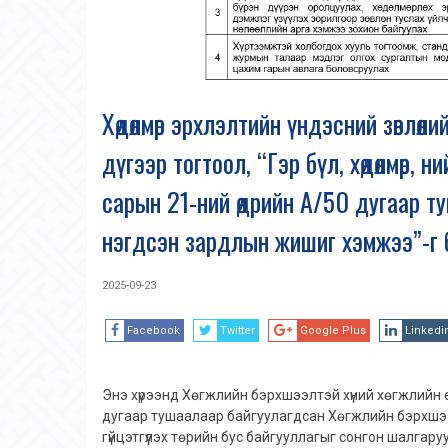
Хөдөлмөр эрхлэлтийн үндэсний зөвлөл
дүгээр тогтоол, “Гэр бүл, хөдөлмөр
сарын 21-ний өдрийн А/50 дугаар т
нэгдсэн зардлын жишиг хэмжээ”-г 
2025-09-23
Facebook
Twitter
Google Plus
Linkedi
Энэ хүрээнд Хөгжлийн бэрхшээлтэй хүний хөгжлийн 
дугаар тушаалаар байгуулагдсан Хөгжлийн бэрхшэ
гүйцэтгүүлэх төрийн бус байгууллагыг сонгон шалгару