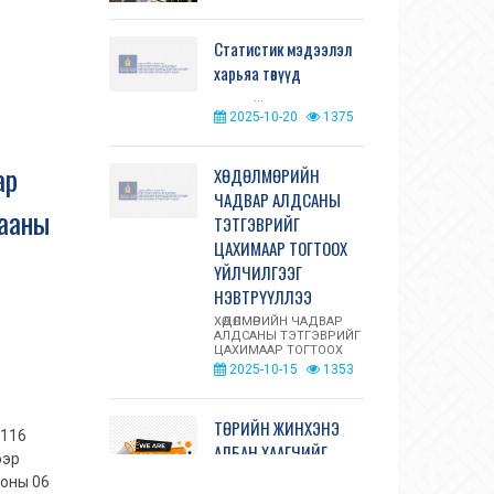
Статистик мэдээлэл
харьяа төвүүд
...
2025-10-20
1375
ар
ХӨДӨЛМӨРИЙН
ЧАДВАР АЛДСАНЫ
гааны
ТЭТГЭВРИЙГ
ЦАХИМААР ТОГТООХ
ҮЙЛЧИЛГЭЭГ
НЭВТРҮҮЛЛЭЭ
ХӨДӨЛМӨРИЙН ЧАДВАР
АЛДСАНЫ ТЭТГЭВРИЙГ
ЦАХИМААР ТОГТООХ
ҮЙЛЧИЛГЭЭГ
2025-10-15
1353
НЭВТРҮҮЛЛЭЭ
Нийгмийн да...
ТӨРИЙН ЖИНХЭНЭ
/116
АЛБАН ХААГЧИЙГ
ээр
ШИЛЖҮҮЛЭХ, СЭЛГЭН
 оны 06