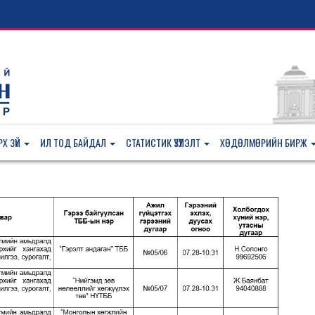
Х ЗҮЙ
ИЛ ТОД БАЙДАЛ
СТАТИСТИК ҮЗҮҮЛЭЛТ
ХӨДӨЛМӨРИЙН БИРЖ