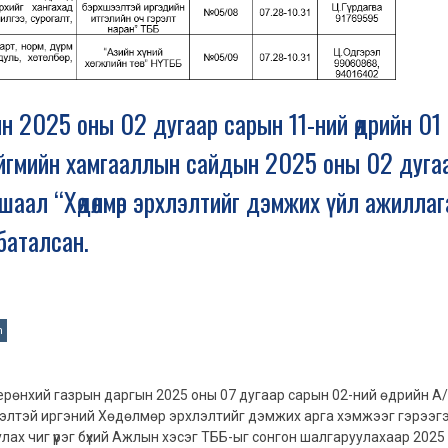
ийн 2025 оны 02 дугаар сарын 11-ний өдрийн 01
, нийгмийн хамгааллын сайдын 2025 оны 02 дуга
ушаал “Хөдөлмөр эрхлэлтийг дэмжих үйл ажилла
баталсан.
n
ерөнхий газрын даргын 2025 оны 07 дугаар сарын 02-ний өдрийн А
элтэй иргэний Хөдөлмөр эрхлэлтийг дэмжих арга хэмжээг гэрээг
улах чиг үүрэг бүхий Ажлын хэсэг ТББ-ыг сонгон шалгаруулахаар 2025