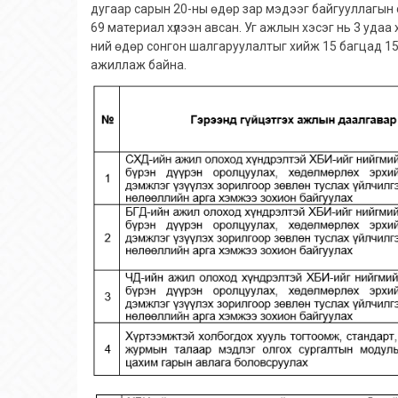
дугаар сарын 20-ны өдөр зар мэдээг байгууллагын 
69 материал хүлээн авсан. Уг ажлын хэсэг нь 3 уда
ний өдөр сонгон шалгаруулалтыг хийж 15 багцад 1
ажиллаж байна.