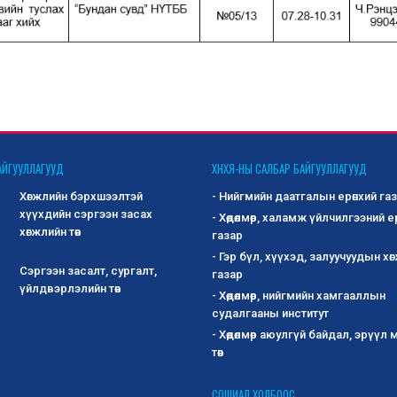
АЙГУУЛЛАГУУД
ХНХЯ-НЫ САЛБАР БАЙГУУЛЛАГУУД
Хөгжлийн бэрхшээлтэй
- Нийгмийн даатгалын ерөнхий га
хүүхдийн сэргээн засах
- Хөдөлмөр, халамж үйлчилгээний е
хөгжлийн төв
газар
- Гэр бүл, хүүхэд, залуучуудын хө
Сэргээн засалт, сургалт,
газар
үйлдвэрлэлийн төв
- Хөдөлмөр, нийгмийн хамгааллын
судалгааны институт
- Хөдөлмөр аюулгүй байдал, эрүүл
төв
СОШИАЛ ХОЛБООС