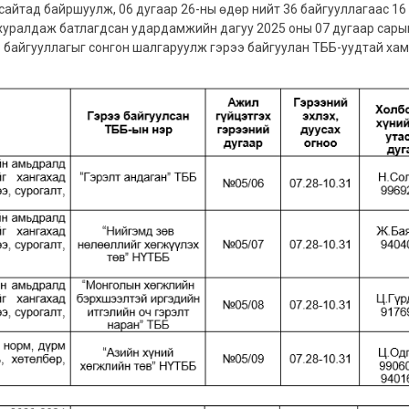
сайтад байршуулж, 06 дугаар 26-ны өдөр нийт 36 байгууллагаас 16
а хуралдаж батлагдсан удардамжийн дагуу 2025 оны 07 дугаар сары
5 байгууллагыг сонгон шалгаруулж гэрээ байгуулан ТББ-уудтай ха