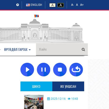
ENGLISH
A-
A
A+
ӨРГӨДӨЛ ГАРГАХ
ШИНЭ
ИХ УНШСАН
2025-12-16
1043