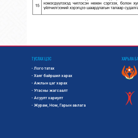
ТУСЛАХ ЦЭС
ХАРЬЯА Б
- Лого татах
- Хаяг байршил харах
- Ажлын цаг харах
- Утасны жагсаалт
- Асуулт хариулт
- Журам, Ном, Гарын авлага