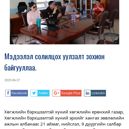
Мэдээлэл солилцох уулзалт зохион
байгууллаа.
2025-06-27
Facebook
Twitter
Google Plus
Linkedin
Хөгжлийн бэрхшээлтэй хүний хөгжлийн ерөнхий газар,
Хөгжлийн бэрхшээлтэй хүний эрхийг хангах зөвлөлийн
ажлын албанаас 21 а
ймаг, нийслэл, 9 дүүргийн салбар