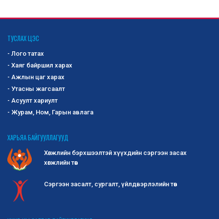
ОЛОН УЛСЫН ЗАХ ЗЭЭЛД ХӨГЖЛИЙН
БЭРХШЭЭЛТЭЙ ИРГЭД, АСРАН
ТУСЛАХ ЦЭС
ХАМГААЛАГЧДЫН ҮЙЛДВЭРЛЭСЭН БАРАА,
- Лого татах
БҮТЭЭГДЭХҮҮНИЙГ СУРТАЛЧЛАН ТАНИУЛАХ,
ҮЗЭСГЭЛЭН ХУДАЛДААНД ОРОЛЦУУЛАХ
- Хаяг байршил харах
БҮТЭЭГДЭХҮҮНИЙГ СОНГОН ШАЛГАРУУЛАХ ЗАР
- Ажлын цаг харах
Хөгжлийн бэрхшээлтэй иргэд, асран
- Утасны жагсаалт
хамгаалагчдын дотоодод үйлдвэрлэсэн бараа,
- Асуулт хариулт
бүтээгдэхүүнийг сонго...
2025-10-02
1202
- Журам, Ном, Гарын авлага
-Сангийн сайдын 2019 оны 295 дугаар
ХАРЬЯА БАЙГУУЛЛАГУУД
тушаалаар батлагдсан журмын 2 дугаар
Хөгжлийн бэрхшээлтэй хүүхдийн сэргээн засах
хавсралт Маягт 3-02
хөгжлийн төв
-Монголын татварын алба татварын хууль
тогтоомж хэрэгжүүлэх зөвлөмж ...
2025-10-01
1291
Сэргээн засалт, сургалт, үйлдвэрлэлийн төв
ДОЛОО ХОНОГИЙН ҮЙЛ АЖИЛЛАГАА