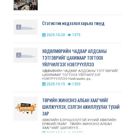
Статистик мэдээлэл харьяа төвүүд
...
2025-10-20
1375
ХӨДӨЛМӨРИЙН ЧАДВАР АЛДСАНЫ
ТЭТГЭВРИЙГ ЦАХИМААР ТОГТООХ
ҮЙЛЧИЛГЭЭГ НЭВТРҮҮЛЛЭЭ
ХӨДӨЛМӨРИЙН ЧАДВАР АЛДСАНЫ ТЭТГЭВРИЙГ
ЦАХИМААР ТОГТООХ ҮЙЛЧИЛГЭЭГ
НЭВТРҮҮЛЛЭЭ Нийгмийн да...
2025-10-15
1353
ТӨРИЙН ЖИНХЭНЭ АЛБАН ХААГЧИЙГ
ШИЛЖҮҮЛЭХ, СЭЛГЭН АЖИЛЛУУЛАХ ТУХАЙ
ЗАР
ХӨГЖЛИЙН БЭРХШЭЭЛТЭЙ ХҮНИЙ ХӨГЖЛИЙН
ЕРӨНХИЙ ГАЗАР ТӨРИЙН ЖИНХЭНЭ АЛБАН
ХААГЧИЙГ ШИЛЖҮҮЛ...
2025-10-14
21387