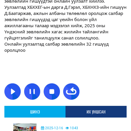
зөвлөлийн гишүүдтэй онлайн уулзалт хийлээ.
Уулзалтад ХБХХЕГ-ын дарга Д.Гэрэл, ХБХНХЗ-ийн гишүүн
Д.Баатаржав, ажлын албаны төлөөлөл оролцож салбар
зөвлөлийн гишүүдэд цаг үеийн болон үйл
ажиллагааны талаар мэдээлэл хийж, 2025 оны
Үндэсний зөвлөлийн хагас жилийн тайлангийн
гүйцэтгэлийг танилцуулж санал солилцлоо.
Онлайн уулзалтад салбар зөвлөлийн 32 гишүүд
оролцлоо
ШИНЭ
ИХ УНШСАН
2025-12-16
1043