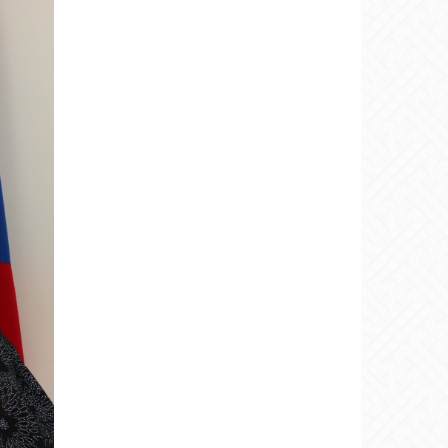
CUBE” компани
хамтран нийгмийн
хариуцлагын хүрээнд
харааны бэрхшээлтэй
хүүхдүүдэд зориулсан,
2025 оны Солонгосын
шилдэг
бүтээгдэхүүний нэг
математикийн
хичээлийн гарын
авлага болох 300
ширхэг “Ухаалаг шоо”-
г 2025 оны 9 дүгээр
сарын 2-ны өдөр
Хөгжлийн бэрхшээлтэй
хүний хөгжлийн ерөнхий
газрын дарга Д.
Гэрэлд хүлээлгэн өглөө.
...
2025-09-03
1249