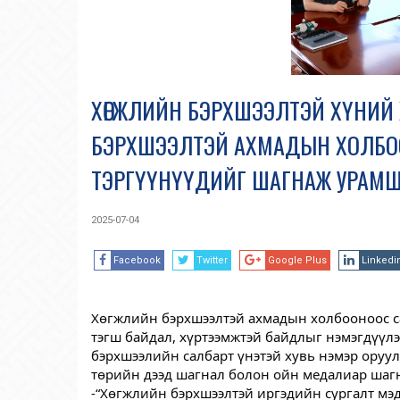
ХӨГЖЛИЙН БЭРХШЭЭЛТЭЙ ХҮНИЙ Х
БЭРХШЭЭЛТЭЙ АХМАДЫН ХОЛБОО
ТЭРГҮҮНҮҮДИЙГ ШАГНАЖ УРАМ
2025-07-04
Facebook
Twitter
Google Plus
Linkedi
Хөгжлийн
бэрхшээлтэй ахмадын холбооноос 
тэгш байдал, хүртээмжтэй байдлыг нэмэгдүүл
бэрхшээлийн салбарт үнэтэй хувь нэмэр оруул
төрийн дээд шагнал болон ойн медалиар шаг
-“Хөгжлийн бэрхшээлтэй иргэдийн сургалт мэ