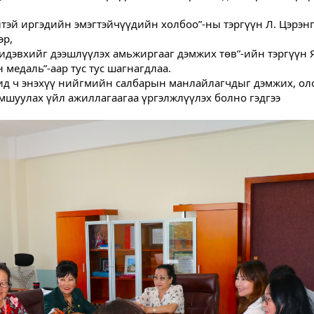
лтэй иргэдийн эмэгтэйчүүдийн холбоо”-ны тэргүүн Л. Цэрэн
эр,
дэвхийг дээшлүүлэх амьжиргааг дэмжих төв”-ийн тэргүүн Я
медаль”-аар тус тус шагнагдлаа.
д ч энэхүү нийгмийн салбарын манлайлагчдыг дэмжих, ол
мшуулах үйл ажиллагаагаа үргэлжлүүлэх болно гэдгээ