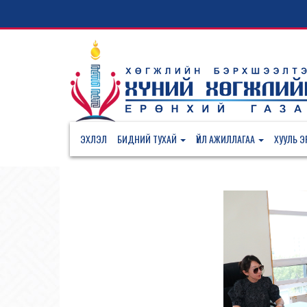
ЭХЛЭЛ
БИДНИЙ ТУХАЙ
ҮЙЛ АЖИЛЛАГАА
ХУУЛЬ ЭР