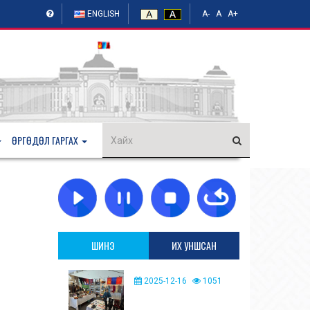
ENGLISH
A-
A
A+
ӨРГӨДӨЛ ГАРГАХ
ШИНЭ
ИХ УНШСАН
2025-12-16
1051