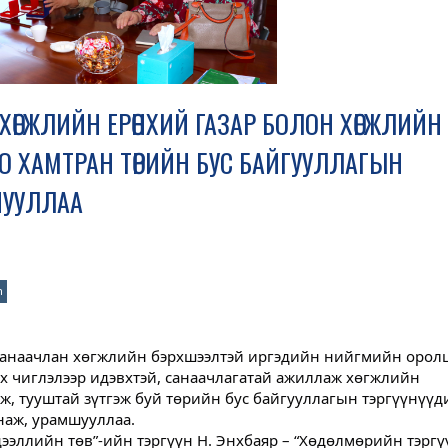
ӨГЖЛИЙН ЕРӨНХИЙ ГАЗАР БОЛОН ХӨГЖЛИЙН
 ХАМТРАН ТӨРИЙН БУС БАЙГУУЛЛАГЫН
ШУУЛЛАА
n
санаачлан хөгжлийн бэрхшээлтэй иргэдийн нийгмийн оролц
эх чиглэлээр идэвхтэй, санаачлагатай ажиллаж хөгжлийн
ж, тууштай зүтгэж буй төрийн бус байгууллагын тэргүүнүүд
наж, урамшууллаа.
дээллийн төв”-ийн тэргүүн Н. Энхбаяр – “Хөдөлмөрийн тэрг