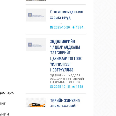
Статистик мэдээлэл
харьяа төвүүд
...
2025-10-20
1384
ХӨДӨЛМӨРИЙН
ЧАДВАР АЛДСАНЫ
ТЭТГЭВРИЙГ
ЦАХИМААР ТОГТООХ
ҮЙЛЧИЛГЭЭГ
НЭВТРҮҮЛЛЭЭ
ХӨДӨЛМӨРИЙН ЧАДВАР
АЛДСАНЫ ТЭТГЭВРИЙГ
ЦАХИМААР ТОГТООХ
ҮЙЛЧИЛГЭЭГ
2025-10-15
1358
НЭВТРҮҮЛЛЭЭ
оо, эрх
Нийгмийн да...
ТӨРИЙН ЖИНХЭНЭ
ийг
АЛБАН ХААГЧИЙГ
ШИЛЖҮҮЛЭХ, СЭЛГЭН
үүний