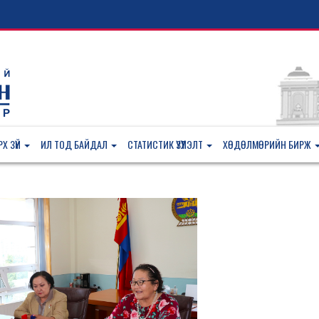
Х ЗҮЙ
ИЛ ТОД БАЙДАЛ
СТАТИСТИК ҮЗҮҮЛЭЛТ
ХӨДӨЛМӨРИЙН БИРЖ