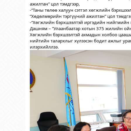
ажилтан” цол тэмдгээр,
-“Таны төлөө халуун сэтгэл хөгжлийн бэрхшээ
“Хөдөлмөрийн тэргүүний ажилтан” цол тэмдгэ
-“Хөгжлийн бэрхшээлтэй иргэдийн нийгмийн и
Дашням – “Улаанбаатар хотын 375 жилийн ойн 
Хөгжлийн бэрхшээлтэй ахмадын холбоо цааши
нийтийн талархлыг хүлээсэн бодит ажлыг ура
илэрхийллээ.