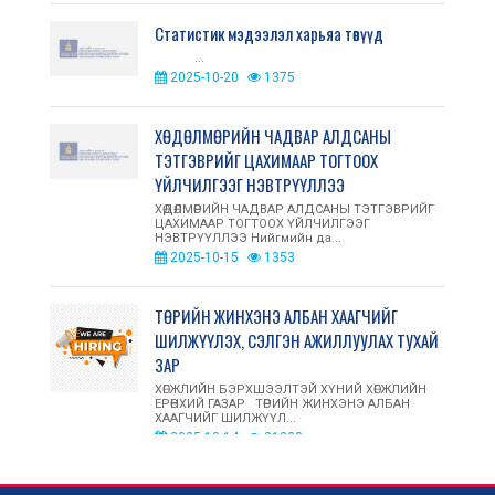
Статистик мэдээлэл харьяа төвүүд
...
2025-10-20
1375
ХӨДӨЛМӨРИЙН ЧАДВАР АЛДСАНЫ
ТЭТГЭВРИЙГ ЦАХИМААР ТОГТООХ
ҮЙЛЧИЛГЭЭГ НЭВТРҮҮЛЛЭЭ
ХӨДӨЛМӨРИЙН ЧАДВАР АЛДСАНЫ ТЭТГЭВРИЙГ
ЦАХИМААР ТОГТООХ ҮЙЛЧИЛГЭЭГ
НЭВТРҮҮЛЛЭЭ Нийгмийн да...
2025-10-15
1353
ТӨРИЙН ЖИНХЭНЭ АЛБАН ХААГЧИЙГ
ШИЛЖҮҮЛЭХ, СЭЛГЭН АЖИЛЛУУЛАХ ТУХАЙ
ЗАР
ХӨГЖЛИЙН БЭРХШЭЭЛТЭЙ ХҮНИЙ ХӨГЖЛИЙН
ЕРӨНХИЙ ГАЗАР ТӨРИЙН ЖИНХЭНЭ АЛБАН
ХААГЧИЙГ ШИЛЖҮҮЛ...
2025-10-14
21388